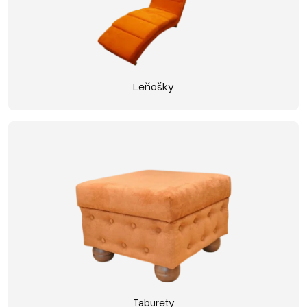
Leňošky
Taburety