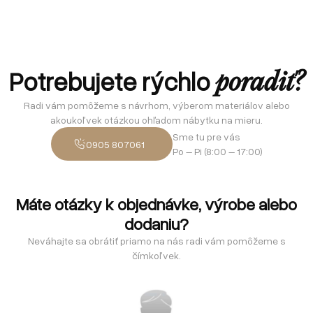
Potrebujete rýchlo
poradiť?
Radi vám pomôžeme s návrhom, výberom materiálov alebo
akoukoľvek otázkou ohľadom nábytku na mieru.
Sme tu pre vás
0905 807061
Po – Pi (8:00 – 17:00)
Máte otázky k objednávke, výrobe alebo
dodaniu?
Neváhajte sa obrátiť priamo na nás radi vám pomôžeme s
čímkoľvek.