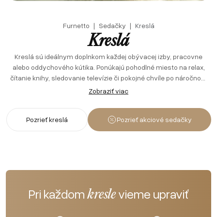
Furnetto
Sedačky
Kreslá
Kreslá
Kreslá sú ideálnym doplnkom každej obývacej izby, pracovne
alebo oddychového kútika. Ponúkajú pohodlné miesto na relax,
čítanie knihy, sledovanie televízie či pokojné chvíle po náročnom
dni. V našej ponuke nájdete kreslá v rôznych štýloch – od
Zobraziť viac
moderných minimalistických modelov až po elegantné klasické a
luxusné dizajnové kúsky. Dôraz kladieme na kvalitné spracovanie,
Pozrieť kreslá
Pozrieť akciové sedačky
pohodlné sedenie a nadčasový vzhľad. Široká ponuka poťahových
materiálov a farebných prevedení umožňuje jednoducho zladiť
kreslo s ostatným zariadením interiéru. Kreslo nie je len
praktickým kusom nábytku, ale aj štýlovým prvkom, ktorý dodá
priestoru charakter a útulnú atmosféru.
Pri každom
vieme upraviť
kresle