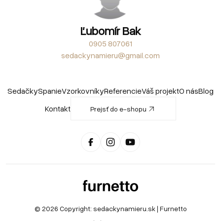
Ľubomír Bak
0905 807061
sedackynamieru@gmail.com
Sedačky
Spanie
Vzorkovníky
Referencie
Váš projekt
O nás
Blog
Kontakt
Prejsť do e-shopu
© 2026 Copyright:
sedackynamieru.sk
| Furnetto