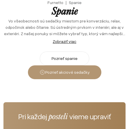
Furnetto
Spanie
Spanie
Vo všeobecnosti sú sedačky miestom pre konverzáciu, relax,
odpočinok alebo čítanie. Sú ústredným prvkom v interiéri, ale aj v
exteriéri. Z našej ponuky si môžete vybrať typ, ktorý vám najlepšie
vyhovuje vzhľadom na polohu, cenu alebo estetický dojem.
Zobraziť viac
Rohové sedacie súpravy vám pomôžu optimalizovať priestor v
malých miestnostiach a vždy ste pripravení na nečakané
Pozrieť spanie
návštevy. Každá z nich totiž môže mať spacie lôžko alebo miesto
na uloženie potrebných vecí. Sedačka bude kus nábytku, ktorý
charakterizuje váš štýl. Preto vyberajte veľmi starostlivo.
Pozrieť akciové sedačky
Rozhodnúť sa môžete pre klasické typy, atypické tvary, ale aj
veselé farby.
Pri každej
vieme upraviť
posteli