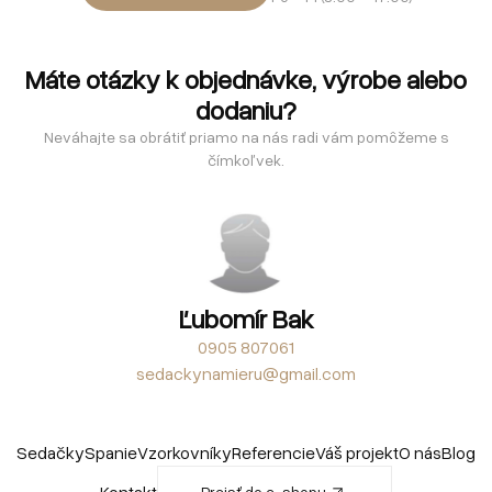
Máte otázky k objednávke, výrobe alebo
dodaniu?
Neváhajte sa obrátiť priamo na nás radi vám pomôžeme s
čímkoľvek.
Ľubomír Bak
0905 807061
sedackynamieru@gmail.com
Sedačky
Spanie
Vzorkovníky
Referencie
Váš projekt
O nás
Blog
Kontakt
Prejsť do e-shopu