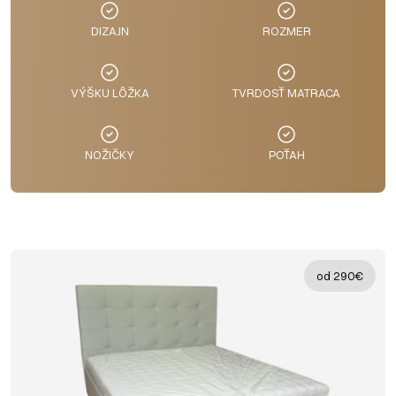
DIZAJN
ROZMER
VÝŠKU LÔŽKA
TVRDOSŤ MATRACA
NOŽIČKY
POŤAH
od 290€