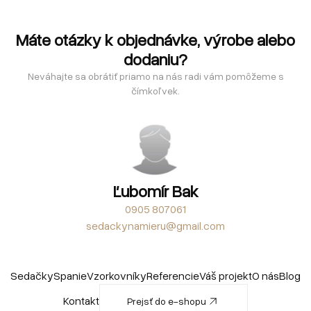
Máte otázky k objednávke, výrobe alebo
dodaniu?
Neváhajte sa obrátiť priamo na nás radi vám pomôžeme s
čímkoľvek.
Ľubomír Bak
0905 807061
sedackynamieru@gmail.com
Sedačky
Spanie
Vzorkovníky
Referencie
Váš projekt
O nás
Blog
Kontakt
Prejsť do e-shopu