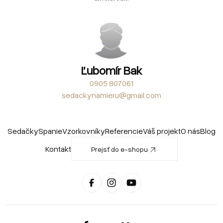
Ľubomír Bak
0905 807061
sedackynamieru@gmail.com
Sedačky
Spanie
Vzorkovníky
Referencie
Váš projekt
O nás
Blog
Kontakt
Prejsť do e-shopu