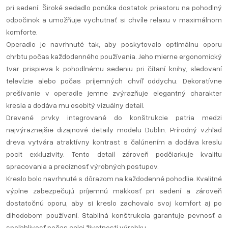
pri sedení. Široké sedadlo ponúka dostatok priestoru na pohodlný
odpočinok a umožňuje vychutnať si chvíle relaxu v maximálnom
komforte.
Operadlo je navrhnuté tak, aby poskytovalo optimálnu oporu
chrbtu počas každodenného používania. Jeho mierne ergonomický
tvar prispieva k pohodlnému sedeniu pri čítaní knihy, sledovaní
televízie alebo počas príjemných chvíľ oddychu. Dekoratívne
prešívanie v operadle jemne zvýrazňuje elegantný charakter
kresla a dodáva mu osobitý vizuálny detail.
Drevené prvky integrované do konštrukcie patria medzi
najvýraznejšie dizajnové detaily modelu Dublin. Prírodný vzhľad
dreva vytvára atraktívny kontrast s čalúnením a dodáva kreslu
pocit exkluzivity. Tento detail zároveň podčiarkuje kvalitu
spracovania a precíznosť výrobných postupov.
Kreslo bolo navrhnuté s dôrazom na každodenné pohodlie. Kvalitné
výplne zabezpečujú príjemnú mäkkosť pri sedení a zároveň
dostatočnú oporu, aby si kreslo zachovalo svoj komfort aj po
dlhodobom používaní. Stabilná konštrukcia garantuje pevnosť a
spoľahlivosť počas celej životnosti výrobku.