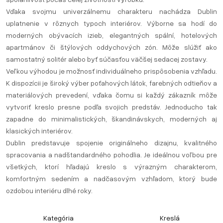
Vďaka svojmu univerzálnemu charakteru nachádza Dublin
uplatnenie v rôznych typoch interiérov. Výborne sa hodí do
moderných obývacích izieb, elegantných spální, hotelových
apartmánov či štýlových oddychových zón. Môže slúžiť ako
samostatný solitér alebo byť súčasťou väčšej sedacej zostavy.
Veľkou výhodou je možnosť individuálneho prispôsobenia vzhľadu.
K dispozícii je široký výber poťahových látok, farebných odtieňov a
materiálových prevedení, vďaka čomu si každý zákazník môže
vytvoriť kreslo presne podľa svojich predstáv. Jednoducho tak
zapadne do minimalistických, škandinávskych, moderných aj
klasických interiérov.
Dublin predstavuje spojenie originálneho dizajnu, kvalitného
spracovania a nadštandardného pohodlia. Je ideálnou voľbou pre
všetkých, ktorí hľadajú kreslo s výrazným charakterom,
komfortným sedením a nadčasovým vzhľadom, ktorý bude
ozdobou interiéru dlhé roky.
Kategória
Kreslá