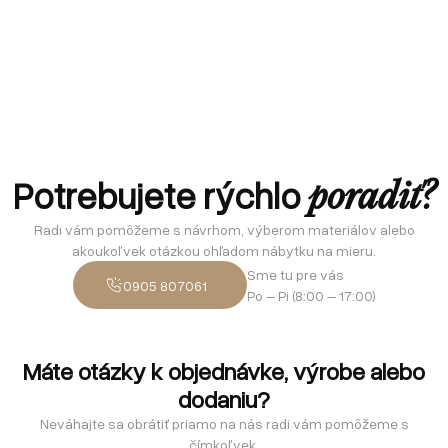
Potrebujete rýchlo
poradiť?
Radi vám pomôžeme s návrhom, výberom materiálov alebo
akoukoľvek otázkou ohľadom nábytku na mieru.
Sme tu pre vás
0905 807061
Po – Pi (8:00 – 17:00)
Máte otázky k objednávke, výrobe alebo
dodaniu?
Neváhajte sa obrátiť priamo na nás radi vám pomôžeme s
čímkoľvek.