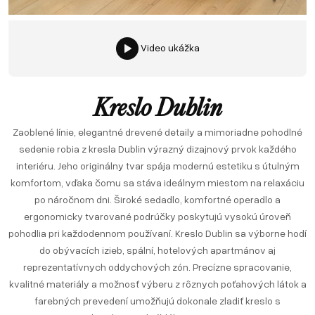
Video ukážka
Kreslo Dublin
Zaoblené línie, elegantné drevené detaily a mimoriadne pohodlné
sedenie robia z kresla Dublin výrazný dizajnový prvok každého
interiéru. Jeho originálny tvar spája modernú estetiku s útulným
komfortom, vďaka čomu sa stáva ideálnym miestom na relaxáciu
po náročnom dni. Široké sedadlo, komfortné operadlo a
ergonomicky tvarované podrúčky poskytujú vysokú úroveň
pohodlia pri každodennom používaní. Kreslo Dublin sa výborne hodí
do obývacích izieb, spální, hotelových apartmánov aj
reprezentatívnych oddychových zón. Precízne spracovanie,
kvalitné materiály a možnosť výberu z rôznych poťahových látok a
farebných prevedení umožňujú dokonale zladiť kreslo s