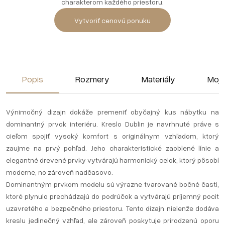
charakterom každého priestoru.
Vytvoriť cenovú ponuku
Popis
Rozmery
Materiály
Moje
Výnimočný dizajn dokáže premeniť obyčajný kus nábytku na
dominantný prvok interiéru. Kreslo Dublin je navrhnuté práve s
cieľom spojiť vysoký komfort s originálnym vzhľadom, ktorý
zaujme na prvý pohľad. Jeho charakteristické zaoblené línie a
elegantné drevené prvky vytvárajú harmonický celok, ktorý pôsobí
moderne, no zároveň nadčasovo.
Dominantným prvkom modelu sú výrazne tvarované bočné časti,
ktoré plynulo prechádzajú do podrúčok a vytvárajú príjemný pocit
uzavretého a bezpečného priestoru. Tento dizajn nielenže dodáva
kreslu jedinečný vzhľad, ale zároveň poskytuje prirodzenú oporu