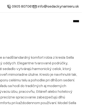
0905 807061
info@sedackynamieru.sk
e a nadštandardný komfort robia z kresla Sella
ý oddych. Elegantne tvarované podrúčky,
é sedadlo vytvárajú harmonický celok, ktorý
oveň mimoriadne útulne. Kreslo je navrhnuté tak,
oru celému telu a pohodlie pri dlhšom sedení.
ľadu sa hodí do tradičných aj moderných
ývaciu izbu, pracovňu, čitáreň alebo hotelový
 a precízne spracovanie zabezpečujú dlhú
omfortu pri každodennom používaní. Model Sella