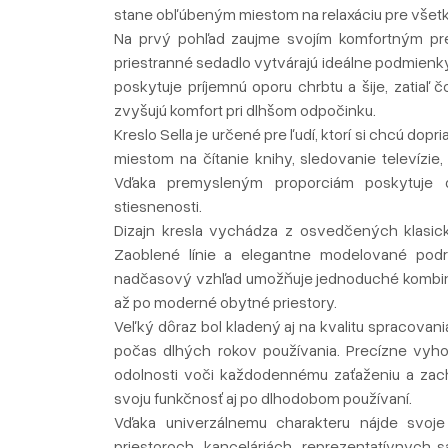
stane obľúbeným miestom na relaxáciu pre všet
Na prvý pohľad zaujme svojím komfortným pre
priestranné sedadlo vytvárajú ideálne podmien
poskytuje príjemnú oporu chrbtu a šije, zatiaľ
zvyšujú komfort pri dlhšom odpočinku.
Kreslo Sella je určené pre ľudí, ktorí si chcú do
miestom na čítanie knihy, sledovanie televízie,
Vďaka premysleným proporciám poskytuje d
stiesnenosti.
Dizajn kresla vychádza z osvedčených klasic
Zaoblené línie a elegantne modelované podr
nadčasový vzhľad umožňuje jednoduché kombinov
až po moderné obytné priestory.
Veľký dôraz bol kladený aj na kvalitu spracovani
počas dlhých rokov používania. Precízne vyhot
odolnosti voči každodennému zaťaženiu a zach
svoju funkčnosť aj po dlhodobom používaní.
Vďaka univerzálnemu charakteru nájde svoje
priestoroch, kanceláriách, reprezentatívnych