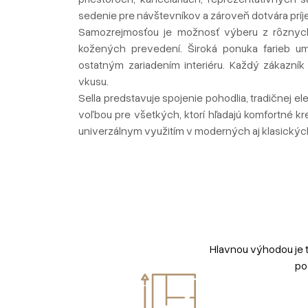
sedenie pre návštevníkov a zároveň dotvára príj
Samozrejmosťou je možnosť výberu z rôznych 
kožených prevedení. Široká ponuka farieb umo
ostatným zariadením interiéru. Každý zákazní
vkusu.
Sella predstavuje spojenie pohodlia, tradičnej e
voľbou pre všetkých, ktorí hľadajú komfortné 
univerzálnym využitím v moderných aj klasických
Hlavnou výhodou je 
po