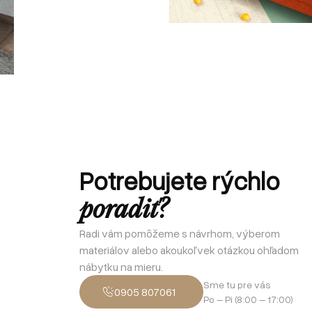
Potrebujete rýchlo
poradiť?
Radi vám pomôžeme s návrhom, výberom
materiálov alebo akoukoľvek otázkou ohľadom
nábytku na mieru.
Sme tu pre vás
0905 807061
Po – Pi (8:00 – 17:00)