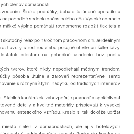
kých členov domácnosti.
vedením. Široké podrúčky, bohato čalúnené operadlo a
ky na pohodlné sedenie počas celého dňa. Vysoké operadlo
 čo mäkké výplne pomáhajú rovnomerne rozložiť tlak tela a
priať skutočný relax po náročnom pracovnom dni. Je ideálnym
 rozhovory s rodinou alebo pokojné chvíle pri šálke kávy.
ostatok priestoru na pohodlné usadenie bez pocitu
kých tvarov, ktoré nikdy nepodliehajú módnym trendom.
účky pôsobia útulne a zároveň reprezentatívne. Tento
anie s rôznymi štýlmi nábytku, od tradičných interiérov
a. Stabilná konštrukcia zabezpečuje pevnosť a spoľahlivosť
ovené detaily a kvalitné materiály prispievajú k vysokej
ovaniu estetického vzhľadu. Kreslo si tak dokáže udržať
 miesto nielen v domácnostiach, ale aj v hotelových
 salónikoch či oddychových zónach. Poskytuje komfortné