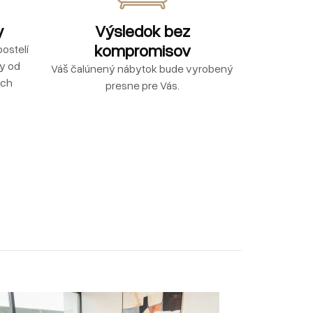
y
Výsledok bez
kompromisov
ostelí
ly od
Váš čalúnený nábytok bude vyrobený
ých
presne pre Vás.