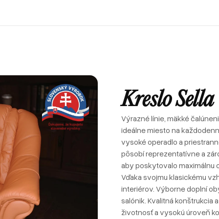
Recenzie od zákazníkov
Rohové sedačky
Postele
Sedačky u zákazníkov
Atypické postele
Pohovky
Postele u zákazníkov
Sedačky v tvare U
Zákazkové čalúnnictvo
Sofabeds
Referencie
Sedačky
Spanie
Foto z výroby
Kreslá
Recenzie od zákazníkov
Rohové sedačky
Postele
Interiéry a realizácie
Leňošky
Sedačky u zákazníkov
Atypické postele
Pohovky
Kreslo Sella
Taburety
Postele u zákazníkov
Sedačky v tvare U
Atypické sedačky
Zákazkové čalúnnictvo
Sofabeds
E-shop
Výrazné línie, mäkké čalúneni
Foto z výroby
Kreslá
ideálne miesto na každodenn
Interiéry a realizácie
Leňošky
vysoké operadlo a priestrann
pôsobí reprezentatívne a zár
Taburety
aby poskytovalo maximálnu op
Atypické sedačky
Vďaka svojmu klasickému vzh
E-shop
interiérov. Výborne doplní ob
salónik. Kvalitná konštrukcia
životnosť a vysokú úroveň k