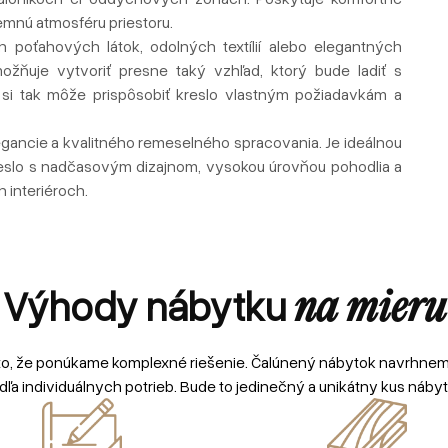
emnú atmosféru priestoru.
poťahových látok, odolných textílií alebo elegantných
žňuje vytvoriť presne taký vzhľad, ktorý bude ladiť s
k si tak môže prispôsobiť kreslo vlastným požiadavkám a
legancie a kvalitného remeselného spracovania. Je ideálnou
kreslo s nadčasovým dizajnom, vysokou úrovňou pohodlia a
 interiéroch.
Výhody nábytku
na mieru
to, že ponúkame komplexné riešenie. Čalúnený nábytok navrhne
dľa individuálnych potrieb. Bude to jedinečný a unikátny kus nábyt