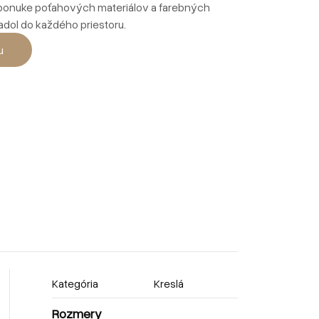
j ponuke poťahových materiálov a farebných
dol do každého priestoru.
u
Kategória
Kreslá
Rozmery