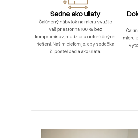
Sadne ako uliaty
Dok
Čalúnený nábytok na mieru využije
Váš priestor na 100 % bez
Čalún
kompromisov, medzier a nefunkčných
mieru, 
riešení. Našim cieľom je, aby sedačka
vyto
či posteľ padla ako uliata.