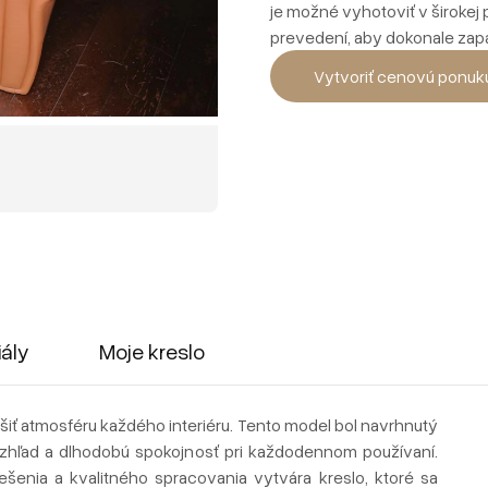
je možné vyhotoviť v široke
prevedení, aby dokonale zapa
Vytvoriť cenovú ponuk
iály
Moje kreslo
iť atmosféru každého interiéru. Tento model bol navrhnutý
zhľad a dlhodobú spokojnosť pri každodennom používaní.
šenia a kvalitného spracovania vytvára kreslo, ktoré sa