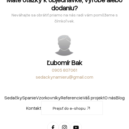
dodaniu?
Neváhajte sa obrátiť priamo na nás radi vám pomôžeme s
čímkoľvek.
Ľubomír Bak
0905 807061
sedackynamieru@gmail.com
Sedačky
Spanie
Vzorkovníky
Referencie
Váš projekt
O nás
Blog
Kontakt
Prejsť do e-shopu