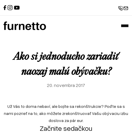
Referencie
Sedačky
Spanie
Recenzie od zákazníkov
Rohové sedačky
Postele
Sedačky u zákazníkov
Atypické postele
Pohovky
Postele u zákazníkov
Sedačky v tvare U
Zákazkové čalúnnictvo
Sofabeds
Referencie
Sedačky
Spanie
Foto z výroby
Kreslá
Recenzie od zákazníkov
Rohové sedačky
Postele
Ako si jednoducho zariadiť
Interiéry a realizácie
Leňošky
Sedačky u zákazníkov
Atypické postele
Pohovky
Taburety
Postele u zákazníkov
Sedačky v tvare U
naozaj malú obývačku?
Atypické sedačky
Zákazkové čalúnnictvo
Sofabeds
E-shop
20. novembra 2017
Foto z výroby
Kreslá
Interiéry a realizácie
Leňošky
Taburety
Už Vás to doma nebaví, ale bojíte sa rekonštrukcie? Poďte sa s
Atypické sedačky
nami pozrieť na to, ako môžete zrekonštruovať Vašu obývaciu izbu
E-shop
doslova za pár eur.
Začnite sedačkou