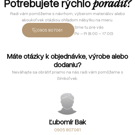
Potrebujete rýchlo
poradiť?
Radi vám pomôžeme s návrhom, výberom materiálov alebo
akoukoľvek otázkou ohľadom nábytku na mieru.
Sme tu pre vás
0905 807061
Po – Pi (8:00 – 17:00)
Máte otázky k objednávke, výrobe alebo
dodaniu?
Neváhajte sa obrátiť priamo na nás radi vám pomôžeme s
čímkoľvek.
Ľubomír Bak
0905 807061