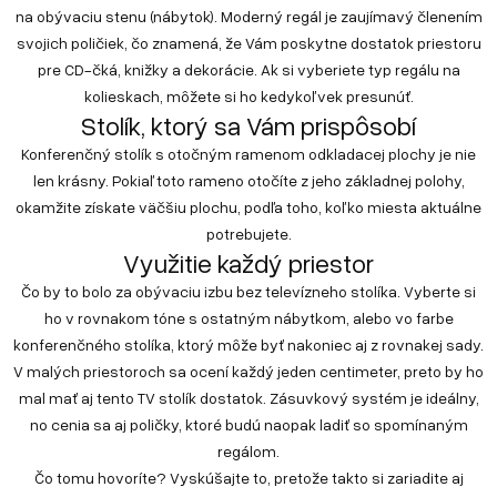
na obývaciu stenu (nábytok). Moderný regál je zaujímavý členením
svojich poličiek, čo znamená, že Vám poskytne dostatok priestoru
pre CD-čká, knižky a dekorácie. Ak si vyberiete typ regálu na
kolieskach, môžete si ho kedykoľvek presunúť.
Stolík, ktorý sa Vám prispôsobí
Konferenčný stolík s otočným ramenom odkladacej plochy je nie
len krásny. Pokiaľ toto rameno otočíte z jeho základnej polohy,
okamžite získate väčšiu plochu, podľa toho, koľko miesta aktuálne
potrebujete.
Využitie každý priestor
Čo by to bolo za obývaciu izbu bez televízneho stolíka. Vyberte si
ho v rovnakom tóne s ostatným nábytkom, alebo vo farbe
konferenčného stolíka, ktorý môže byť nakoniec aj z rovnakej sady.
V malých priestoroch sa ocení každý jeden centimeter, preto by ho
mal mať aj tento TV stolík dostatok. Zásuvkový systém je ideálny,
no cenia sa aj poličky, ktoré budú naopak ladiť so spomínaným
regálom.
Čo tomu hovoríte? Vyskúšajte to, pretože takto si zariadite aj