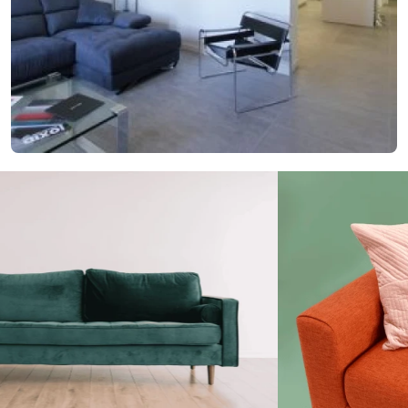
29. januára 2018
Nový nápad pre lepšie bývanie? Vyskúšajte
elegantné členenie interiéru
Nový nápad pre lepšie bývanie? Vyskúšajte elegantné členenie
interiéru