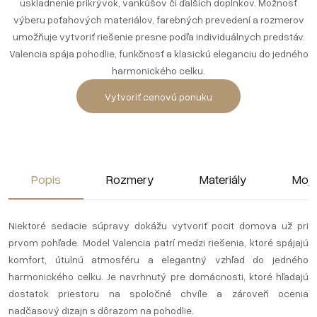
uskladnenie prikrývok, vankúšov či ďalších doplnkov. Možnosť
výberu poťahových materiálov, farebných prevedení a rozmerov
umožňuje vytvoriť riešenie presne podľa individuálnych predstáv.
Valencia spája pohodlie, funkčnosť a klasickú eleganciu do jedného
harmonického celku.
Vytvoriť cenovú ponuku
Popis
Rozmery
Materiály
Moja
Niektoré sedacie súpravy dokážu vytvoriť pocit domova už pri
prvom pohľade. Model Valencia patrí medzi riešenia, ktoré spájajú
komfort, útulnú atmosféru a elegantný vzhľad do jedného
harmonického celku. Je navrhnutý pre domácnosti, ktoré hľadajú
dostatok priestoru na spoločné chvíle a zároveň ocenia
nadčasový dizajn s dôrazom na pohodlie.