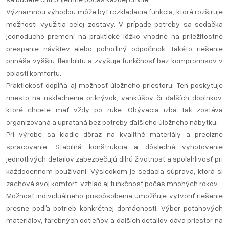
Významnou výhodou môže byť rozkladacia funkcia, ktorá rozširuje
možnosti využitia celej zostavy. V prípade potreby sa sedačka
jednoducho premení na praktické lôžko vhodné na príležitostné
prespanie návštev alebo pohodlný odpočinok. Takéto riešenie
prináša vyššiu flexibilitu a zvyšuje funkčnosť bez kompromisov v
oblasti komfortu.
Praktickosť dopĺňa aj možnosť úložného priestoru. Ten poskytuje
miesto na uskladnenie prikrývok, vankúšov či ďalších doplnkov,
ktoré chcete mať vždy po ruke. Obývacia izba tak zostáva
organizovaná a uprataná bez potreby ďalšieho úložného nábytku.
Pri výrobe sa kladie dôraz na kvalitné materiály a precízne
spracovanie. Stabilná konštrukcia a dôsledné vyhotovenie
jednotlivých detailov zabezpečujú dlhú životnosť a spoľahlivosť pri
každodennom používaní. Výsledkom je sedacia súprava, ktorá si
zachová svoj komfort, vzhľad aj funkčnosť počas mnohých rokov.
Možnosť individuálneho prispôsobenia umožňuje vytvoriť riešenie
presne podľa potrieb konkrétnej domácnosti. Výber poťahových
materiálov, farebných odtieňov a ďalších detailov dáva priestor na