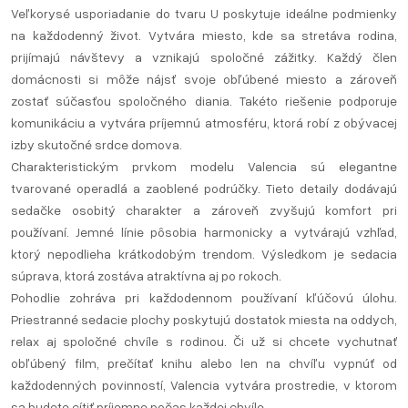
Veľkorysé usporiadanie do tvaru U poskytuje ideálne podmienky
na každodenný život. Vytvára miesto, kde sa stretáva rodina,
prijímajú návštevy a vznikajú spoločné zážitky. Každý člen
domácnosti si môže nájsť svoje obľúbené miesto a zároveň
zostať súčasťou spoločného diania. Takéto riešenie podporuje
komunikáciu a vytvára príjemnú atmosféru, ktorá robí z obývacej
izby skutočné srdce domova.
Charakteristickým prvkom modelu Valencia sú elegantne
tvarované operadlá a zaoblené podrúčky. Tieto detaily dodávajú
sedačke osobitý charakter a zároveň zvyšujú komfort pri
používaní. Jemné línie pôsobia harmonicky a vytvárajú vzhľad,
ktorý nepodlieha krátkodobým trendom. Výsledkom je sedacia
súprava, ktorá zostáva atraktívna aj po rokoch.
Pohodlie zohráva pri každodennom používaní kľúčovú úlohu.
Priestranné sedacie plochy poskytujú dostatok miesta na oddych,
relax aj spoločné chvíle s rodinou. Či už si chcete vychutnať
obľúbený film, prečítať knihu alebo len na chvíľu vypnúť od
každodenných povinností, Valencia vytvára prostredie, v ktorom
sa budete cítiť príjemne počas každej chvíle.