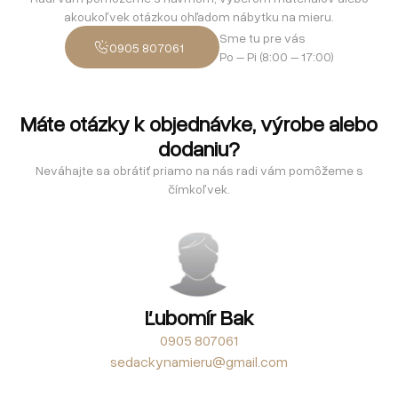
akoukoľvek otázkou ohľadom nábytku na mieru.
Sme tu pre vás
0905 807061
Po – Pi (8:00 – 17:00)
Máte otázky k objednávke, výrobe alebo
dodaniu?
Neváhajte sa obrátiť priamo na nás radi vám pomôžeme s
čímkoľvek.
Ľubomír Bak
0905 807061
sedackynamieru@gmail.com