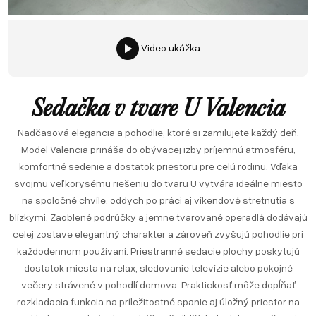
Video ukážka
Sedačka v tvare U Valencia
Nadčasová elegancia a pohodlie, ktoré si zamilujete každý deň.
Model Valencia prináša do obývacej izby príjemnú atmosféru,
komfortné sedenie a dostatok priestoru pre celú rodinu. Vďaka
svojmu veľkorysému riešeniu do tvaru U vytvára ideálne miesto
na spoločné chvíle, oddych po práci aj víkendové stretnutia s
blízkymi. Zaoblené podrúčky a jemne tvarované operadlá dodávajú
celej zostave elegantný charakter a zároveň zvyšujú pohodlie pri
každodennom používaní. Priestranné sedacie plochy poskytujú
dostatok miesta na relax, sledovanie televízie alebo pokojné
večery strávené v pohodlí domova. Praktickosť môže dopĺňať
rozkladacia funkcia na príležitostné spanie aj úložný priestor na