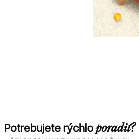
Potrebujete rýchlo
poradiť?
Radi vám pomôžeme s návrhom, výberom materiálov alebo