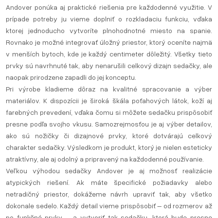
Andover ponúka aj praktické riešenia pre každodenné využitie. V
prípade potreby ju vieme doplniť o rozkladaciu funkciu, vďaka
ktorej jednoducho vytvoríte plnohodnotné miesto na spanie.
Rovnako je možné integrovať úložný priestor, ktorý oceníte najmä
v menších bytoch, kde je každý centimeter dôležitý. Všetky tieto
prvky sú navrhnuté tak, aby nenarušili celkový dizajn sedačky, ale
naopak prirodzene zapadli do jej konceptu.
Pri výrobe kladieme dôraz na kvalitné spracovanie a výber
materiálov. K dispozícii je široká škála poťahových látok, koží aj
farebných prevedení, vďaka čomu si môžete sedačku prispôsobiť
presne podľa svojho vkusu. Samozrejmosťou je aj výber detailov,
ako sú nožičky či dizajnové prvky, ktoré dotvárajú celkový
charakter sedačky. Výsledkom je produkt, ktorý je nielen esteticky
atraktívny, ale aj odolný a pripravený na každodenné používanie.
Veľkou výhodou sedačky Andover je aj možnosť realizácie
atypických riešení. Ak máte špecifické požiadavky alebo
netradičný priestor, dokážeme návrh upraviť tak, aby všetko
dokonale sedelo. Každý detail vieme prispôsobiť – od rozmerov až
po funkčné prvky – a vytvoriť tak sedačku, ktorá bude presne