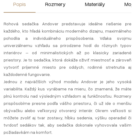
Popis
Rozmery
Materiály
Moja
Rohová sedačka Andover predstavuje ideálne riešenie pre
každého, kto hľadá kombináciu moderného dizajnu, maximálneho
pohodlia a individuálneho prispôsobenia. Vďaka svojmu
univerzálnemu vzhľadu sa prirodzene hodí do rôznych typov
interiérov – od minimalistických až po klasicky zariadené
priestory. Je to sedačka, ktorá dokáže oživiť miestnosť a zároveň
vytvoriť príjemné miesto pre oddych, rodinné stretnutia aj
každodenné fungovanie.
Jednou z najväčších výhod modelu Andover je jeho vysoká
variabilita. Každý kus vyrábame na mieru, čo znamená, že máte
plnú kontrolu nad výsledným vzhľadom aj funkčnosťou. Rozmery
prispôsobíme presne podľa vášho priestoru, či už ide o menšiu
obývačku alebo veľkorysý otvorený interiér. Okrem veľkosti si
môžete zvoliť aj tvar zostavy, hĺbku sedenia, výšku operadiel či
tvrdosť sedákov tak, aby sedačka dokonale vyhovovala vašim
požiadavkám na komfort.