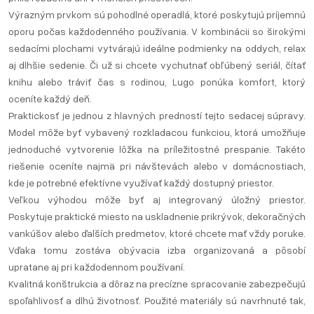
Výrazným prvkom sú pohodlné operadlá, ktoré poskytujú príjemnú
oporu počas každodenného používania. V kombinácii so širokými
sedacími plochami vytvárajú ideálne podmienky na oddych, relax
aj dlhšie sedenie. Či už si chcete vychutnať obľúbený seriál, čítať
knihu alebo tráviť čas s rodinou, Lugo ponúka komfort, ktorý
oceníte každý deň.
Praktickosť je jednou z hlavných predností tejto sedacej súpravy.
Model môže byť vybavený rozkladacou funkciou, ktorá umožňuje
jednoduché vytvorenie lôžka na príležitostné prespanie. Takéto
riešenie oceníte najmä pri návštevách alebo v domácnostiach,
kde je potrebné efektívne využívať každý dostupný priestor.
Veľkou výhodou môže byť aj integrovaný úložný priestor.
Poskytuje praktické miesto na uskladnenie prikrývok, dekoračných
vankúšov alebo ďalších predmetov, ktoré chcete mať vždy poruke.
Vďaka tomu zostáva obývacia izba organizovaná a pôsobí
upratane aj pri každodennom používaní.
Kvalitná konštrukcia a dôraz na precízne spracovanie zabezpečujú
spoľahlivosť a dlhú životnosť. Použité materiály sú navrhnuté tak,