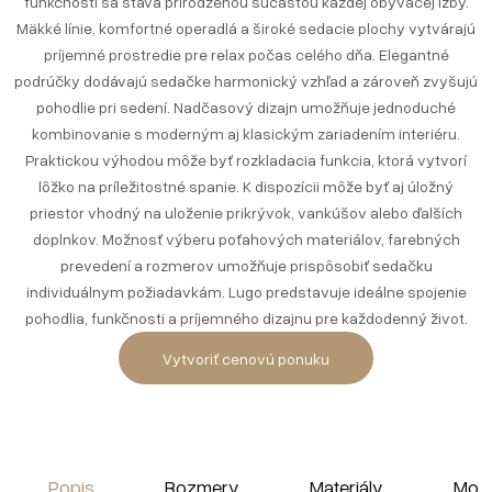
funkčnosti sa stáva prirodzenou súčasťou každej obývacej izby.
Mäkké línie, komfortné operadlá a široké sedacie plochy vytvárajú
príjemné prostredie pre relax počas celého dňa. Elegantné
podrúčky dodávajú sedačke harmonický vzhľad a zároveň zvyšujú
pohodlie pri sedení. Nadčasový dizajn umožňuje jednoduché
kombinovanie s moderným aj klasickým zariadením interiéru.
Praktickou výhodou môže byť rozkladacia funkcia, ktorá vytvorí
lôžko na príležitostné spanie. K dispozícii môže byť aj úložný
priestor vhodný na uloženie prikrývok, vankúšov alebo ďalších
doplnkov. Možnosť výberu poťahových materiálov, farebných
prevedení a rozmerov umožňuje prispôsobiť sedačku
individuálnym požiadavkám. Lugo predstavuje ideálne spojenie
pohodlia, funkčnosti a príjemného dizajnu pre každodenný život.
Vytvoriť cenovú ponuku
Popis
Rozmery
Materiály
Moja