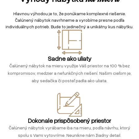
Hlavnou výhodou je to, že ponúkame komplexné riešenie.
Čalúnený nábytok navrhneme a vyrobíme presne podľa
individuálnych potrieb. Bude to jedinečný a unikátny kus nábytku.
Sadne ako uliaty
Čalúnený nábytok na mieru využije Váš priestor na 100 % bez
kompromisov, medzier a nefunkčných riešení. Našim cieľom je,
aby sedačka či posteľ padla ako uliata.
Dokonale prispôsobený priestor
Čalúnený nábytok vyrábame iba na mieru, podľa návrhu, ktorý
spolu s Vami vytovríme. Neunikne nám žiadny detail.