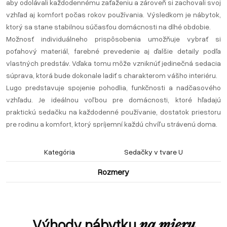
aby odolávali každodennému zaťaženiu a zároveň si zachovali svoj
vzhľad aj komfort počas rokov používania. Výsledkom je nábytok,
ktorý sa stane stabilnou súčasťou domácnosti na dlhé obdobie.
Možnosť individuálneho prispôsobenia umožňuje vybrať si
poťahový materiál, farebné prevedenie aj ďalšie detaily podľa
vlastných predstáv. Vďaka tomu môže vzniknúť jedinečná sedacia
súprava, ktorá bude dokonale ladiť s charakterom vášho interiéru.
Lugo predstavuje spojenie pohodlia, funkčnosti a nadčasového
vzhľadu. Je ideálnou voľbou pre domácnosti, ktoré hľadajú
praktickú sedačku na každodenné používanie, dostatok priestoru
pre rodinu a komfort, ktorý spríjemní každú chvíľu strávenú doma.
Kategória
Sedačky v tvare U
Rozmery
Výhody nábytku
na mieru