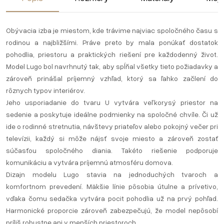
Obývacia izba je miestom, kde trávime najviac spoločného času s
rodinou a najbližšími. Práve preto by mala ponúkať dostatok
pohodlia, priestoru a praktických riešení pre každodenný život.
Model Lugo bol navrhnutý tak, aby spĺňal všetky tieto požiadavky a
zároveň prinášal príjemný vzhľad, ktorý sa ľahko začlení do
rôznych typov interiérov.
Jeho usporiadanie do tvaru U vytvára veľkorysý priestor na
sedenie a poskytuje ideálne podmienky na spoločné chvíle. Či už
ide o rodinné stretnutia, návštevy priateľov alebo pokojný večer pri
televízii, každý si môže nájsť svoje miesto a zároveň zostať
súčasťou spoločného diania. Takéto riešenie podporuje
komunikáciu a vytvára príjemnú atmosféru domova.
Dizajn modelu Lugo stavia na jednoduchých tvaroch a
komfortnom prevedení. Mäkšie línie pôsobia útulne a prívetivo,
vďaka čomu sedačka vytvára pocit pohodlia už na prvý pohľad.
Harmonické proporcie zároveň zabezpečujú, že model nepôsobí
príliš robustne ani v menších priestoroch.