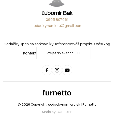
Ľubomír Bak
0905 807061
sedackynamieru@gmail.com
Sedačky
Spanie
Vzorkovníky
Referencie
Váš projekt
O nás
Blog
Kontakt
Prejsť do e-shopu
© 2026 Copyright:
sedackynamieru.sk
| Furnetto
Made by
CODEUPP