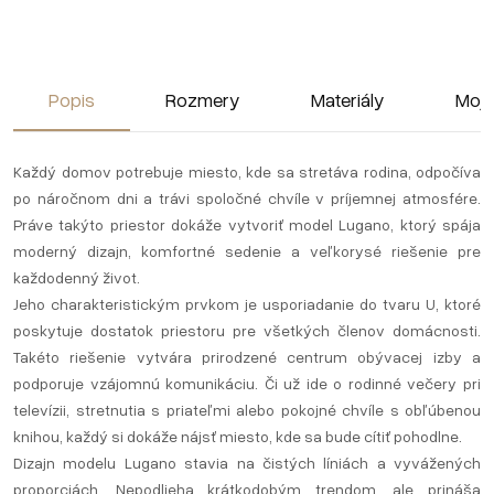
Popis
Rozmery
Materiály
Moja
Každý domov potrebuje miesto, kde sa stretáva rodina, odpočíva
po náročnom dni a trávi spoločné chvíle v príjemnej atmosfére.
Práve takýto priestor dokáže vytvoriť model Lugano, ktorý spája
moderný dizajn, komfortné sedenie a veľkorysé riešenie pre
každodenný život.
Jeho charakteristickým prvkom je usporiadanie do tvaru U, ktoré
poskytuje dostatok priestoru pre všetkých členov domácnosti.
Takéto riešenie vytvára prirodzené centrum obývacej izby a
podporuje vzájomnú komunikáciu. Či už ide o rodinné večery pri
televízii, stretnutia s priateľmi alebo pokojné chvíle s obľúbenou
knihou, každý si dokáže nájsť miesto, kde sa bude cítiť pohodlne.
Dizajn modelu Lugano stavia na čistých líniách a vyvážených
proporciách. Nepodlieha krátkodobým trendom, ale prináša