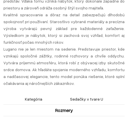
predstáv. Vďaka tomu vzniká nábytok, ktorý dokonale zapadne do
priestoru a zároveň odráža osobný štýl svojho majiteľa.
Kvalitné spracovanie a dôraz na detail zabezpečujú dlhodobú
spokojnosť pri používaní. Starostlivo vybrané materiály a precízna
výroba vytvárajú pevný základ pre každodenné zaťaženie.
Výsledkom je nábytok, ktorý si zachová svoj vzhľad, komfort aj
funkčnosť počas mnohých rokov.
Lugano nie je len miestom na sedenie. Predstavuje priestor, kde
vznikajú spoločné zážitky, rodinné rozhovory a chvíle oddychu.
Vytvára príjemnú atmosféru, ktorá robí z obývacej izby skutočné
srdce domova. Ak hľadáte spojenie moderného vzhľadu, komfortu
a nadčasovej elegancie, tento model ponúka riešenie, ktoré splní
očakávania aj náročnejších zákazníkov.
Kategória
Sedačky v tvare U
Rozmery