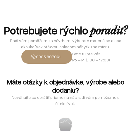
Potrebujete rýchlo
poradiť?
Radi vám pomôžeme s návrhom, výberom materiálov alebo
akoukoľvek otázkou ohľadom nábytku na mieru.
Sme tu pre vás
0905 807061
Po – Pi (8:00 – 17:00)
Máte otázky k objednávke, výrobe alebo
dodaniu?
Neváhajte sa obrátiť priamo na nás radi vám pomôžeme s
čímkoľvek.