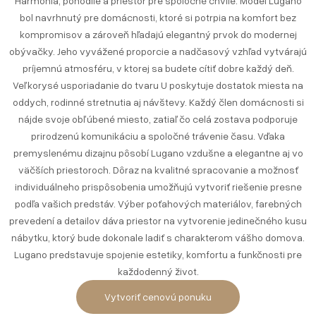
Harmónia, pohodlie a priestor pre spoločné chvíle. Model Lugano
bol navrhnutý pre domácnosti, ktoré si potrpia na komfort bez
kompromisov a zároveň hľadajú elegantný prvok do modernej
obývačky. Jeho vyvážené proporcie a nadčasový vzhľad vytvárajú
príjemnú atmosféru, v ktorej sa budete cítiť dobre každý deň.
Veľkorysé usporiadanie do tvaru U poskytuje dostatok miesta na
oddych, rodinné stretnutia aj návštevy. Každý člen domácnosti si
nájde svoje obľúbené miesto, zatiaľ čo celá zostava podporuje
prirodzenú komunikáciu a spoločné trávenie času. Vďaka
premyslenému dizajnu pôsobí Lugano vzdušne a elegantne aj vo
väčších priestoroch. Dôraz na kvalitné spracovanie a možnosť
individuálneho prispôsobenia umožňujú vytvoriť riešenie presne
podľa vašich predstáv. Výber poťahových materiálov, farebných
prevedení a detailov dáva priestor na vytvorenie jedinečného kusu
nábytku, ktorý bude dokonale ladiť s charakterom vášho domova.
Lugano predstavuje spojenie estetiky, komfortu a funkčnosti pre
každodenný život.
Vytvoriť cenovú ponuku