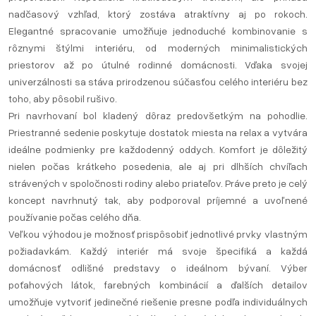
nadčasový vzhľad, ktorý zostáva atraktívny aj po rokoch.
Elegantné spracovanie umožňuje jednoduché kombinovanie s
rôznymi štýlmi interiéru, od moderných minimalistických
priestorov až po útulné rodinné domácnosti. Vďaka svojej
univerzálnosti sa stáva prirodzenou súčasťou celého interiéru bez
toho, aby pôsobil rušivo.
Pri navrhovaní bol kladený dôraz predovšetkým na pohodlie.
Priestranné sedenie poskytuje dostatok miesta na relax a vytvára
ideálne podmienky pre každodenný oddych. Komfort je dôležitý
nielen počas krátkeho posedenia, ale aj pri dlhších chvíľach
strávených v spoločnosti rodiny alebo priateľov. Práve preto je celý
koncept navrhnutý tak, aby podporoval príjemné a uvoľnené
používanie počas celého dňa.
Veľkou výhodou je možnosť prispôsobiť jednotlivé prvky vlastným
požiadavkám. Každý interiér má svoje špecifiká a každá
domácnosť odlišné predstavy o ideálnom bývaní. Výber
poťahových látok, farebných kombinácií a ďalších detailov
umožňuje vytvoriť jedinečné riešenie presne podľa individuálnych