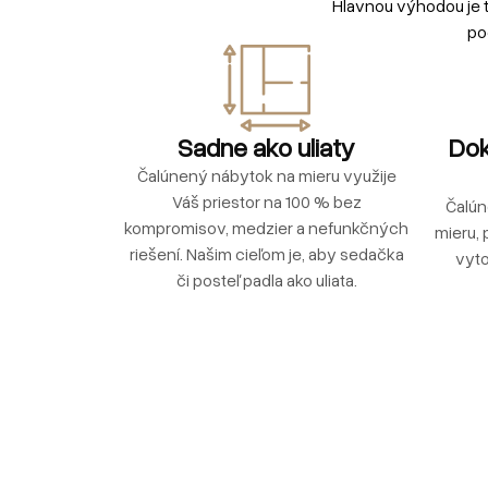
Hlavnou výhodou je 
po
Sadne ako uliaty
Dok
Čalúnený nábytok na mieru využije
Váš priestor na 100 % bez
Čalún
kompromisov, medzier a nefunkčných
mieru, 
riešení. Našim cieľom je, aby sedačka
vyto
či posteľ padla ako uliata.