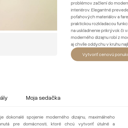
problémov začlení do modern
interiérov. Elegantné preve
poťahových materiálov a fa
praktickou rozkladacou funkc
na uskladnenie prikrývok či 
moderného dizajnu robí z mo
aj chvíle oddychu v kruhu najb
Vytvoriť cenovú ponuk
iály
Moja sedačka
je dokonalé spojenie moderného dizajnu, maximálneho
hnutá pre domácnosti, ktoré chcú vytvoriť útulné a