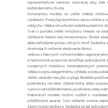
reprezentatívne centrum obývacej izby, kde sa
každodenného života.
Dominantou modelu sú veľké mäkké chrbtov
vzhľadom. Poskytujú komfortnú oporu chrbta a zá
oddychu. Vďaka nim pôsobí sedačka príjemne, 
Tvar U ponúka veľké množstvo miesta na seden
obľúbené miesto bez kompromisov. Široké seda
alebo leňošenie počas voľných chvíľ. Sedačka v
stretnutia či večerné sledovanie filmov.
Jednou z hlavných výhod modelu Lagora je jeho 
a harmonické proporcie umožňujú jednoduché z
moderných interiérov, minimalistických pries
Vďaka svojmu elegantnému vzhľadu zostáva atrakt
Veľké vankúše navyše zvyšujú flexibilitu používa
podmienky na relax, čítanie knihy alebo popol
vyhovoval každodennému používaniu celej rodin
Praktickosť modelu možno rozšíriť o rozklada
príležitostné spanie. Toto riešenie ocenia naj
často hostia návštevy. Sedačka sa tak jednoduc