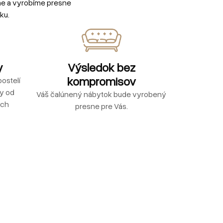
me a vyrobíme presne
ku.
y
Výsledok bez
kompromisov
ostelí
ly od
Váš čalúnený nábytok bude vyrobený
ých
presne pre Vás.