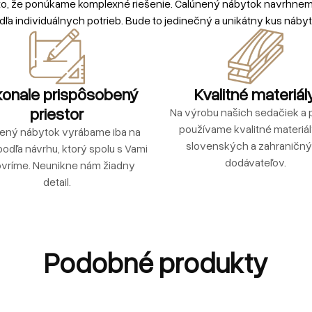
to, že ponúkame komplexné riešenie. Čalúnený nábytok navrhne
dľa individuálnych potrieb. Bude to jedinečný a unikátny kus nábyt
onale prispôsobený
Kvalitné materiál
priestor
Na výrobu našich sedačiek a p
používame kvalitné materiá
ený nábytok vyrábame iba na
slovenských a zahraničn
podľa návrhu, ktorý spolu s Vami
dodávateľov.
vríme. Neunikne nám žiadny
detail.
Podobné produkty