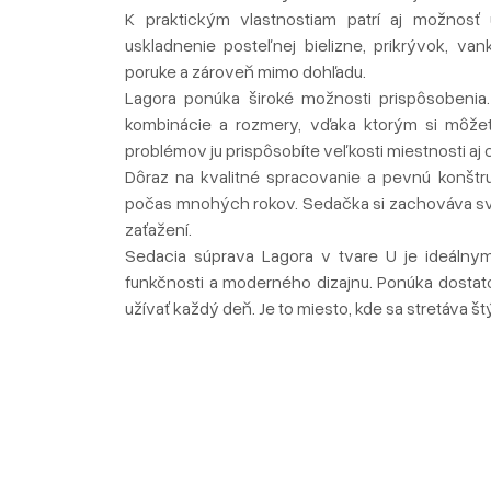
K praktickým vlastnostiam patrí aj možnosť 
uskladnenie posteľnej bielizne, prikrývok, v
poruke a zároveň mimo dohľadu.
Lagora ponúka široké možnosti prispôsobenia.
kombinácie a rozmery, vďaka ktorým si môžet
problémov ju prispôsobíte veľkosti miestnosti aj 
Dôraz na kvalitné spracovanie a pevnú konštru
počas mnohých rokov. Sedačka si zachováva svoj 
zaťažení.
Sedacia súprava Lagora v tvare U je ideálnym 
funkčnosti a moderného dizajnu. Ponúka dostatok
užívať každý deň. Je to miesto, kde sa stretáva š