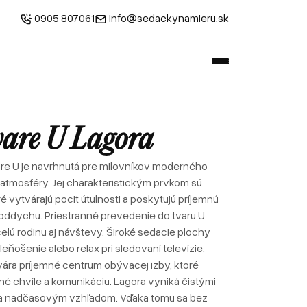
0905 807061
info@sedackynamieru.sk
vare U Lagora
are U je navrhnutá pre milovníkov moderného
 atmosféry. Jej charakteristickým prvkom sú
 vytvárajú pocit útulnosti a poskytujú príjemnú
ddychu. Priestranné prevedenie do tvaru U
elú rodinu aj návštevy. Široké sedacie plochy
ňošenie alebo relax pri sledovaní televízie.
ára príjemné centrum obývacej izby, ktoré
é chvíle a komunikáciu. Lagora vyniká čistými
i a nadčasovým vzhľadom. Vďaka tomu sa bez