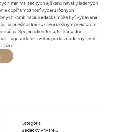
ých, minimalistických aj škandinávsky ladených
denie dopĺňa možnosť výberu rôznych
rebných kombinácií. Sedačka môže byť vybavená
iou na príležitostné spanie a úložným priestorom
vankúšov. Spojenie komfortu, funkčnosti a
delu Lagora ideálnu voľbu pre každodenný život
ližších.
u
Kategória
Sedačky v tvare U