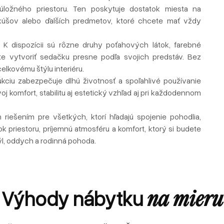
úložného priestoru. Ten poskytuje dostatok miesta na
ankúšov alebo ďalších predmetov, ktoré chcete mať vždy
 K dispozícii sú rôzne druhy poťahových látok, farebné
e vytvoriť sedačku presne podľa svojich predstáv. Bez
celkovému štýlu interiéru.
kciu zabezpečuje dlhú životnosť a spoľahlivé používanie
komfort, stabilitu aj estetický vzhľad aj pri každodennom
riešením pre všetkých, ktorí hľadajú spojenie pohodlia,
 priestoru, príjemnú atmosféru a komfort, ktorý si budete
týl, oddych a rodinná pohoda.
Výhody nábytku
na mieru