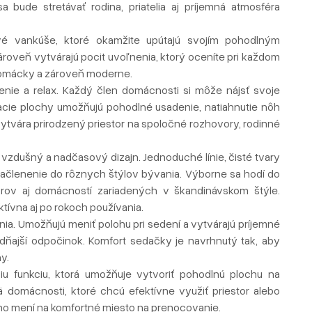
 bude stretávať rodina, priatelia aj príjemná atmosféra
é vankúše, ktoré okamžite upútajú svojím pohodlným
roveň vytvárajú pocit uvoľnenia, ktorý oceníte pri každom
domácky a zároveň moderne.
ie a relax. Každý člen domácnosti si môže nájsť svoje
cie plochy umožňujú pohodlné usadenie, natiahnutie nôh
ytvára prirodzený priestor na spoločné rozhovory, rodinné
vzdušný a nadčasový dizajn. Jednoduché línie, čisté tvary
ačlenenie do rôznych štýlov bývania. Výborne sa hodí do
torov aj domácností zariadených v škandinávskom štýle.
ívna aj po rokoch používania.
nia. Umožňujú meniť polohu pri sedení a vytvárajú príjemné
udňajší odpočinok. Komfort sedačky je navrhnutý tak, aby
y.
ciu funkciu, ktorá umožňuje vytvoriť pohodlnú plochu na
mä domácnosti, ktoré chcú efektívne využiť priestor alebo
ho mení na komfortné miesto na prenocovanie.