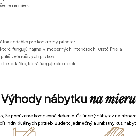
šenie na mieru.
rétna sedačka pre konkrétny priestor.
ktoré fungujú najmä v moderných interiéroch. Čisté línie a
príliš veľa rušivých prvkov.
Je to sedačka, ktorá funguje ako celok.
Výhody nábytku
na mieru
to, že ponúkame komplexné riešenie. Čalúnený nábytok navrhne
dľa individuálnych potrieb. Bude to jedinečný a unikátny kus nábyt