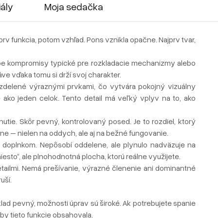
iály
Moja sedačka
rv funkcia, potom vzhľad. Pons vznikla opačne. Najprv tvar,
ebe kompromisy typické pre rozkladacie mechanizmy alebo
ráve vďaka tomu si drží svoj charakter.
rozdelené výraznými prvkami, čo vytvára pokojný vizuálny
e ako jeden celok. Tento detail má veľký vplyv na to, ako
adnutie. Skôr pevný, kontrolovaný posed. Je to rozdiel, ktorý
e – nielen na oddych, ale aj na bežné fungovanie.
 doplnkom. Nepôsobí oddelene, ale plynulo nadväzuje na
sto“, ale plnohodnotná plocha, ktorú reálne využijete.
tailmi. Nemá prešívanie, výrazné členenie ani dominantné
uší.
základ pevný, možnosti úprav sú široké. Ak potrebujete spanie
aby tieto funkcie obsahovala.