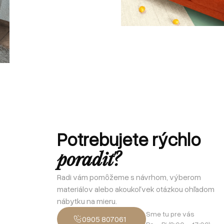
Potrebujete rýchlo
poradiť?
Radi vám pomôžeme s návrhom, výberom
materiálov alebo akoukoľvek otázkou ohľadom
nábytku na mieru.
Sme tu pre vás
0905 807061