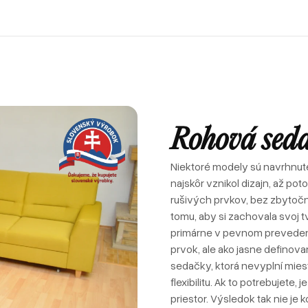
Recenzie od zákazníkov
Rohové sedačky
Postele
Sedačky u zákazníkov
Atypické postele
Pohovky
Postele u zákazníkov
Sedačky v tvare U
Zákazkové čalúnnictvo
Sofabeds
Referencie
Sedačky
Spanie
Foto z výroby
Kreslá
Recenzie od zákazníkov
Rohové sedačky
Postele
Interiéry a realizácie
Leňošky
Sedačky u zákazníkov
Atypické postele
Pohovky
Rohová sed
Taburety
Postele u zákazníkov
Sedačky v tvare U
Atypické sedačky
Zákazkové čalúnnictvo
Sofabeds
E-shop
Niektoré modely sú navrhnuté
Foto z výroby
Kreslá
najskôr vznikol dizajn, až po
Interiéry a realizácie
Leňošky
rušivých prvkov, bez zbytočn
tomu, aby si zachovala svoj t
Taburety
primárne v pevnom prevedení
Atypické sedačky
prvok, ale ako jasne definovan
E-shop
sedačky, ktorá nevyplní mies
flexibilitu. Ak to potrebujete,
priestor. Výsledok tak nie je