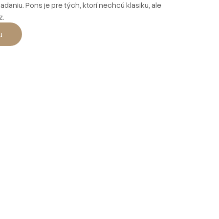
niu. Pons je pre tých, ktorí nechcú klasiku, ale
z.
u