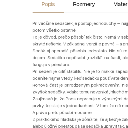
Popis
Rozmery
Mater
Pri väčšine sedačiek je postup jednoduchý – najp
potom všetko ostatné.
To je dôvod, prečo pôsobí tak čisto. Nemá v s
skryté riešenia. V základnej verzii je pevná – a p
Sedák aj operadlá pôsobia jednoliato. Nie sú 
dojem. Sedačka nepôsobí „rozbitá“ na časti, al
funguje v priestore.
Pri sedení je cítiť stabilitu. Nie je to mäkké zap
oceníte najmä vtedy, keď sedačku používate denn
Rohová časť je prirodzeným pokračovaním, nie
zvyšok sedačky. Vďaka tomu nevzniká „hluché mie
Zaujímavé je, že Pons nepracuje s výraznými de
prvky. Jej sila je v jednoduchosti. V tom, že nič ner
A práve preto pôsobí moderne.
Z praktického hľadiska je dôležité, že aj keď je 
alebo úložný priestor, dá sa sedačka upraviť tak, 