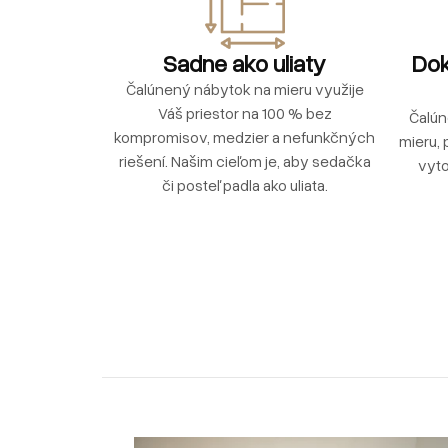
Sadne ako uliaty
Dok
Čalúnený nábytok na mieru využije
Váš priestor na 100 % bez
Čalún
kompromisov, medzier a nefunkčných
mieru, 
riešení. Našim cieľom je, aby sedačka
vyto
či posteľ padla ako uliata.