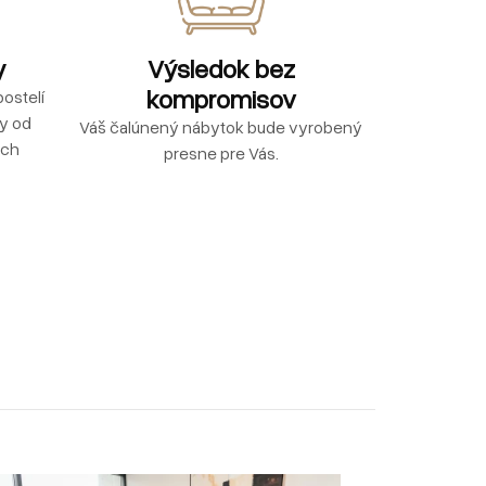
y
Výsledok bez
kompromisov
ostelí
ly od
Váš čalúnený nábytok bude vyrobený
ých
presne pre Vás.