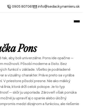
0905 807061
info@sedackynamieru.sk
ačka Pons
 tak, aby boli univerzálne. Pons ide opačne –
tom možnosti. Pôsobí moderne a čisto. Bez
ých funkcií v základe. Všetko je podriadené
var a vizuálny charakter. Práve preto sa vyrába
. V priestore pôsobí presne. Nie ako mäkký
á línia, ktorá drží celok pokope. Je to typ
tnosť – skôr ju usporiada. Zároveň však ponúka
 je možné ju upraviť aj o spanie alebo úložný
 kompromis medzi dizajnom a funkciou, ale riešenie