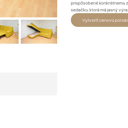
prispôsobené konkrétnemu zada
sedačku, ktorá má jasný výra
Vytvoriť cenovú ponuk