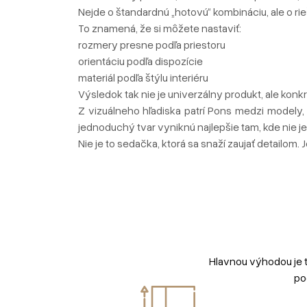
Nejde o štandardnú „hotovú“ kombináciu, ale o rie
To znamená, že si môžete nastaviť:
rozmery presne podľa priestoru
orientáciu podľa dispozície
materiál podľa štýlu interiéru
Výsledok tak nie je univerzálny produkt, ale konk
Z vizuálneho hľadiska patrí Pons medzi modely, 
jednoduchý tvar vyniknú najlepšie tam, kde nie je 
Nie je to sedačka, ktorá sa snaží zaujať detailom. 
Hlavnou výhodou je 
po