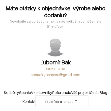
Máte otázky k objednávke, výrobe alebo
dodaniu?
Neváhajte sa obrátiť priamo na nás radi vám pomôžeme s
čímkoľvek.
Ľubomír Bak
0905 807061
sedackynamieru@gmail.com
Sedačky
Spanie
Vzorkovníky
Referencie
Váš projekt
O nás
Blog
Kontakt
Prejsť do e-shopu