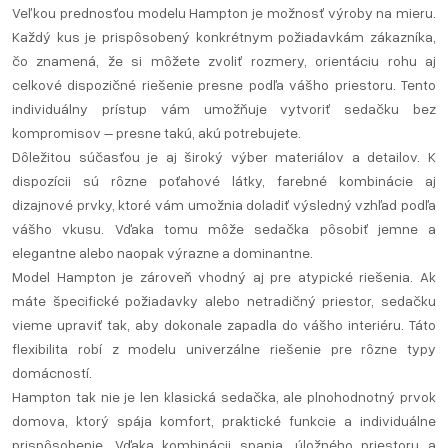
Veľkou prednosťou modelu Hampton je možnosť výroby na mieru.
Každý kus je prispôsobený konkrétnym požiadavkám zákazníka,
čo znamená, že si môžete zvoliť rozmery, orientáciu rohu aj
celkové dispozičné riešenie presne podľa vášho priestoru. Tento
individuálny prístup vám umožňuje vytvoriť sedačku bez
kompromisov – presne takú, akú potrebujete.
Dôležitou súčasťou je aj široký výber materiálov a detailov. K
dispozícii sú rôzne poťahové látky, farebné kombinácie aj
dizajnové prvky, ktoré vám umožnia doladiť výsledný vzhľad podľa
vášho vkusu. Vďaka tomu môže sedačka pôsobiť jemne a
elegantne alebo naopak výrazne a dominantne.
Model Hampton je zároveň vhodný aj pre atypické riešenia. Ak
máte špecifické požiadavky alebo netradičný priestor, sedačku
vieme upraviť tak, aby dokonale zapadla do vášho interiéru. Táto
flexibilita robí z modelu univerzálne riešenie pre rôzne typy
domácností.
Hampton tak nie je len klasická sedačka, ale plnohodnotný prvok
domova, ktorý spája komfort, praktické funkcie a individuálne
prispôsobenie. Vďaka kombinácii spania, úložného priestoru a