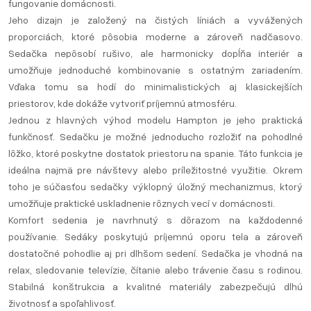
fungovanie domácnosti.
Jeho dizajn je založený na čistých líniách a vyvážených
proporciách, ktoré pôsobia moderne a zároveň nadčasovo.
Sedačka nepôsobí rušivo, ale harmonicky dopĺňa interiér a
umožňuje jednoduché kombinovanie s ostatným zariadením.
Vďaka tomu sa hodí do minimalistických aj klasickejších
priestorov, kde dokáže vytvoriť príjemnú atmosféru.
Jednou z hlavných výhod modelu Hampton je jeho praktická
funkčnosť. Sedačku je možné jednoducho rozložiť na pohodlné
lôžko, ktoré poskytne dostatok priestoru na spanie. Táto funkcia je
ideálna najmä pre návštevy alebo príležitostné využitie. Okrem
toho je súčasťou sedačky výklopný úložný mechanizmus, ktorý
umožňuje praktické uskladnenie rôznych vecí v domácnosti.
Komfort sedenia je navrhnutý s dôrazom na každodenné
používanie. Sedáky poskytujú príjemnú oporu tela a zároveň
dostatočné pohodlie aj pri dlhšom sedení. Sedačka je vhodná na
relax, sledovanie televízie, čítanie alebo trávenie času s rodinou.
Stabilná konštrukcia a kvalitné materiály zabezpečujú dlhú
životnosť a spoľahlivosť.