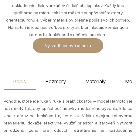
uskladnenie diek, vankúšov či ďalších doplnkov. Každý kus
vyrábame na mieru, takže si môžete prispôsobiť rozmery,
orientáciu rohu aj výber materiálov presne podľa svojich potrieb.
Hampton je ideálnou voľbou pre tých, ktorí hľadajú kombináciu
komfortu, funkčnosti a riešenia na mieru.
Vytvoriť cenovú ponuku
Popis
Rozmery
Materiály
Moja
Pohodlie, ktoré ide ruka v ruke s praktickosťou – model Hampton je
navrhnutý tak, aby spĺňal požiadavky moderného bývania, kde sa
kladie dôraz na funkčnosť aj estetiku. Vďaka svojmu rohovému
prevedeniu dokáže efektívne využiť priestor a zároveň vytvoriť
prirodzenú zónu pre oddych, stretávanie aj každodenné