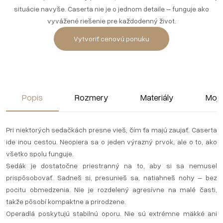
situácie navyše. Caserta nie je o jednom detaile – funguje ako
vyvážené riešenie pre každodenný život.
Vytvoriť cenovú ponuku
Popis
Rozmery
Materiály
Moja
Pri niektorých sedačkách presne vieš, čím ťa majú zaujať. Caserta
ide inou cestou. Neopiera sa o jeden výrazný prvok, ale o to, ako
všetko spolu funguje.
Sedák je dostatočne priestranný na to, aby si sa nemusel
prispôsobovať. Sadneš si, presunieš sa, natiahneš nohy – bez
pocitu obmedzenia. Nie je rozdelený agresívne na malé časti,
takže pôsobí kompaktne a prirodzene.
Operadlá poskytujú stabilnú oporu. Nie sú extrémne mäkké ani