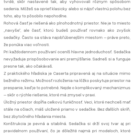
tvrdé, skôr nastavené tak, aby vyhovovali rôznym spôsobom
sedenia. Môžeš sa oprieť klasicky alebo si nájsť vlastnú polohu bez
toho, aby to pôsobilo nepohodlne.
Rohová časť je riešená ako plnohodnotný priestor. Nie je to miesto
„navyše“, ale časť, ktorú budeš používať rovnako ako zvyšok
sedačky. Často sa stáva najobľúbenejším miestom – práve preto,
že ponúka viac voľnosti.
Pri každodennom používaní oceníš hlavne jednoduchosť. Sedačka
nevyžaduje prispôsobovanie ani premýšľanie. Sadneš si a funguje
presne tak, ako očakávaš.
Z praktického hľadiska je Caserta pripravená aj na situácie mimo
bežného režimu. Možnosť rozloženia na lôžko poskytuje priestor na
prespanie, keď je to potrebné. Nejde o komplikovaný mechanizmus
– skôr o rýchle riešenie, ktoré má zmysel v praxi.
Úložný priestor dopĺňa celkovú funkčnosť. Veci, ktoré nechceš mať
stále na očiach, máš uložené priamo v sedačke. Bez ďalších skríň,
bez zbytočného hľadania miesta.
Konštrukcia je pevná a stabilná. Sedačka si drží svoj tvar aj pri
pravidelnom používaní, čo je dôležité najmä pri modeloch, ktoré