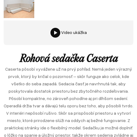
Video ukážka
Rohová sedačka Caserta
Caserta pôsobí vyvážene už na prvý pohľad. Nemá jeden výrazný
prvok, ktorý by kričal o pozornosť – skôr funguje ako celok, kde
všetko do seba zapadá. Sedacia časť je navrhnutá tak, aby
poskytovala dostatok priestoru bez zbytočného rozdeľovania.
Pôsobí kompaktne, no zároveň pohodlne aj pri dlhšom sedení.
Operadlá držia tvar a dávajú telu oporu bez toho, aby pôsobili tvrdo.
V interiéri nepôsobí rušivo. Skôr sa prispôsobí priestoru a vytvorí
miesto, ktoré prirodzene slúži na oddych aj bežné fungovanie. Z
praktickej stránky ide o flexibilný model. Sedačku je možné doplniť
o lôžko na spanie a úložný priestor, takže okrem sedenia zvládne aj