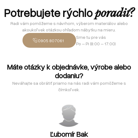
Potrebujete rýchlo
poradiť?
Radi vám pomôžeme s návrhom, výberom materiálov alebo
akoukoľvek otázkou ohľadom nábytku na mieru.
Sme tu pre vás
0905 807061
Po – Pi (8:00 – 17:00)
Máte otázky k objednávke, výrobe alebo
dodaniu?
Neváhajte sa obrátiť priamo na nás radi vám pomôžeme s
čímkoľvek.
Ľubomír Bak