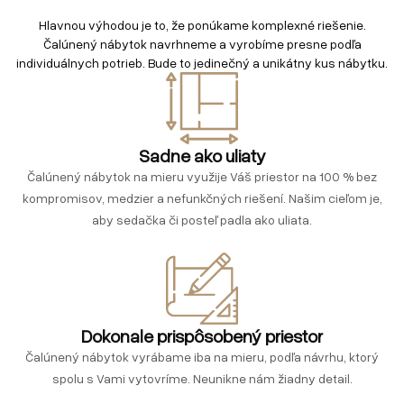
Hlavnou výhodou je to, že ponúkame komplexné riešenie.
Čalúnený nábytok navrhneme a vyrobíme presne podľa
individuálnych potrieb. Bude to jedinečný a unikátny kus nábytku.
Sadne ako uliaty
Čalúnený nábytok na mieru využije Váš priestor na 100 % bez
kompromisov, medzier a nefunkčných riešení. Našim cieľom je,
aby sedačka či posteľ padla ako uliata.
Dokonale prispôsobený priestor
Čalúnený nábytok vyrábame iba na mieru, podľa návrhu, ktorý
spolu s Vami vytovríme. Neunikne nám žiadny detail.