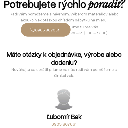
Potrebujete rýchlo
poradiť?
Radi vám pomôžeme s návrhom, výberom materiálov alebo
akoukoľvek otázkou ohľadom nábytku na mieru.
Sme tu pre vás
0905 807061
Po – Pi (8:00 – 17:00)
Máte otázky k objednávke, výrobe alebo
dodaniu?
Neváhajte sa obrátiť priamo na nás radi vám pomôžeme s
čímkoľvek.
Ľubomír Bak
0905 807061