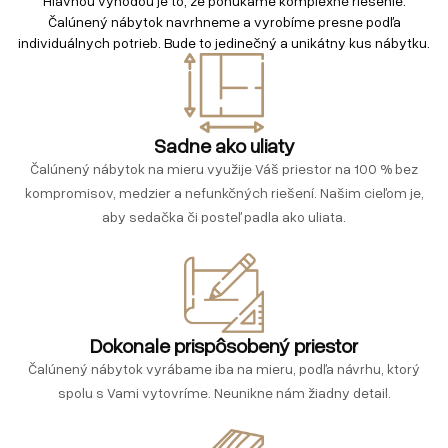
Hlavnou výhodou je to, že ponúkame komplexné riešenie.
Čalúnený nábytok navrhneme a vyrobíme presne podľa
individuálnych potrieb. Bude to jedinečný a unikátny kus nábytku.
Sadne ako uliaty
Čalúnený nábytok na mieru využije Váš priestor na 100 % bez
kompromisov, medzier a nefunkčných riešení. Našim cieľom je,
aby sedačka či posteľ padla ako uliata.
Dokonale prispôsobený priestor
Čalúnený nábytok vyrábame iba na mieru, podľa návrhu, ktorý
spolu s Vami vytovríme. Neunikne nám žiadny detail.