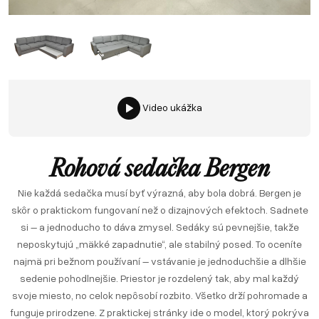
Video ukážka
Rohová sedačka Bergen
Nie každá sedačka musí byť výrazná, aby bola dobrá. Bergen je
skôr o praktickom fungovaní než o dizajnových efektoch. Sadnete
si – a jednoducho to dáva zmysel. Sedáky sú pevnejšie, takže
neposkytujú „mäkké zapadnutie“, ale stabilný posed. To oceníte
najmä pri bežnom používaní – vstávanie je jednoduchšie a dlhšie
sedenie pohodlnejšie. Priestor je rozdelený tak, aby mal každý
svoje miesto, no celok nepôsobí rozbito. Všetko drží pohromade a
funguje prirodzene. Z praktickej stránky ide o model, ktorý pokrýva