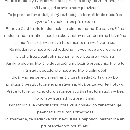
Vnútro sedačky tvorí kombinácia pružín a peny, čo znamená, že si
drží tvar aj pri pravidelnom používaní
To je presne ten detail, ktorý rozhoduje o tom, či bude sedačka
vyzerať rovnako aj po pár rokoch.
Rohová časť tu nie je „doplnok“. Je plnohodnotná. Dá sa využiť na
sedenie, natiahnutie alebo len ako vlastný priestor mimo hlavného
diania. V praxi býva práve toto miesto najvyužívanejšie.
Rozkladanie je riešené jednoducho – vysunutie a dorovnanie
plochy. Bez zložitých mechanizmov, bez premýšľania
Vznikne plocha, ktorá je dostatočná na bežné prespanie. Nie je to
náhrada postele, ale riešenie, ktoré splní účel.
Úložný priestor je umiestnený v časti sedačky tak, aby bol
prístupný bez zbytočného presúvania. Vložíte, zatvoríte, hotovo.
Práve toto je funkcia, ktorú začnete využívať automaticky – bez
toho, aby ste nad ňou premýšľali
Konštrukcia je kombináciou masívu a dosiek, čo zabezpečuje
pevnosť aj rozumnú hmotnosť
To znamená, že sedačka drží, nekrúti sa a nepôsobí nestabilne ani
pri intenzívnom používaní.