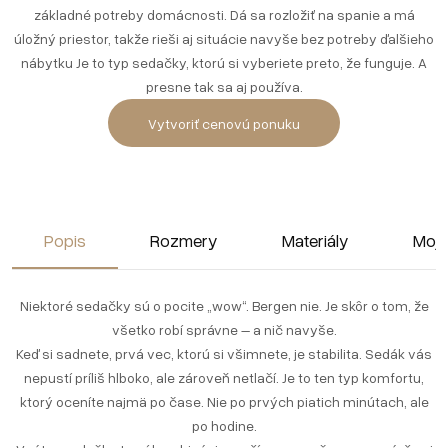
základné potreby domácnosti. Dá sa rozložiť na spanie a má
úložný priestor, takže rieši aj situácie navyše bez potreby ďalšieho
nábytku Je to typ sedačky, ktorú si vyberiete preto, že funguje. A
presne tak sa aj používa.
Vytvoriť cenovú ponuku
Popis
Rozmery
Materiály
Moja
Niektoré sedačky sú o pocite „wow“. Bergen nie. Je skôr o tom, že
všetko robí správne – a nič navyše.
Keď si sadnete, prvá vec, ktorú si všimnete, je stabilita. Sedák vás
nepustí príliš hlboko, ale zároveň netlačí. Je to ten typ komfortu,
ktorý oceníte najmä po čase. Nie po prvých piatich minútach, ale
po hodine.