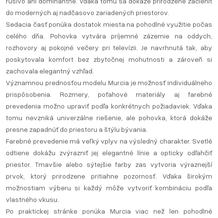
rušivo ani dominantne. Vďaka tomu sa dokáže prirodzene začleniť
do moderných aj nadčasovo zariadených priestorov.
Sedacia časť ponúka dostatok miesta na pohodlné využitie počas
celého dňa. Pohovka vytvára príjemné zázemie na oddych,
rozhovory aj pokojné večery pri televízii. Je navrhnutá tak, aby
poskytovala komfort bez zbytočnej mohutnosti a zároveň si
zachovala elegantný vzhľad.
Významnou prednosťou modelu Murcia je možnosť individuálneho
prispôsobenia. Rozmery, poťahové materiály aj farebné
prevedenia možno upraviť podľa konkrétnych požiadaviek. Vďaka
tomu nevzniká univerzálne riešenie, ale pohovka, ktorá dokáže
presne zapadnúť do priestoru a štýlu bývania.
Farebné prevedenie má veľký vplyv na výsledný charakter. Svetlé
odtiene dokážu zvýrazniť jej elegantné línie a opticky odľahčiť
priestor. Tmavšie alebo sýtejšie farby zas vytvoria výraznejší
prvok, ktorý prirodzene pritiahne pozornosť. Vďaka širokým
možnostiam výberu si každý môže vytvoriť kombináciu podľa
vlastného vkusu.
Po praktickej stránke ponúka Murcia viac než len pohodlné