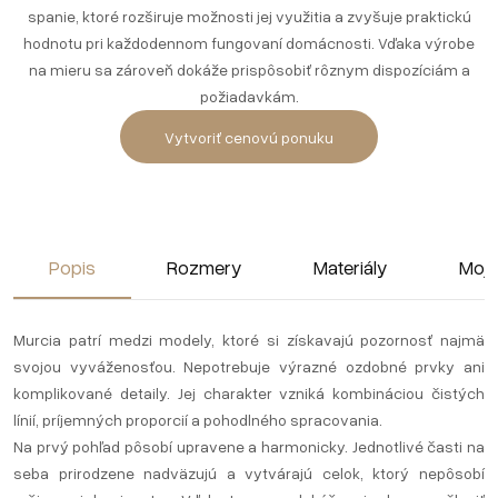
spanie, ktoré rozširuje možnosti jej využitia a zvyšuje praktickú
hodnotu pri každodennom fungovaní domácnosti. Vďaka výrobe
na mieru sa zároveň dokáže prispôsobiť rôznym dispozíciám a
požiadavkám.
Vytvoriť cenovú ponuku
Popis
Rozmery
Materiály
Moj
Murcia patrí medzi modely, ktoré si získavajú pozornosť najmä
svojou vyváženosťou. Nepotrebuje výrazné ozdobné prvky ani
komplikované detaily. Jej charakter vzniká kombináciou čistých
línií, príjemných proporcií a pohodlného spracovania.
Na prvý pohľad pôsobí upravene a harmonicky. Jednotlivé časti na
seba prirodzene nadväzujú a vytvárajú celok, ktorý nepôsobí