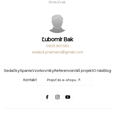
čímkoľvek.
Ľubomír Bak
0905 807061
sedackynamieru@gmail.com
Sedačky
Spanie
Vzorkovníky
Referencie
Váš projekt
O nás
Blog
Kontakt
Prejsť do e-shopu