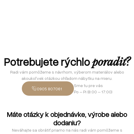
Potrebujete rýchlo
poradiť?
Radi vám pomôžeme s návrhom, výberom materiálov alebo
akoukoľvek otázkou ohľadom nábytku na mieru.
Sme tu pre vás
0905 807061
Po – Pi (8:00 – 17:00)
Máte otázky k objednávke, výrobe alebo
dodaniu?
Neváhajte sa obrátiť priamo na nás radi vám pomôžeme s