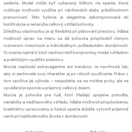
sedenie. Model môže byť vybavený lôžkom na spanie, ktoré
rozširuje možnosti využitia pri návštevách alebo príležitostnom
prenocovaní. Táto funkcia je elegantne zakomponovaná do
konštrukcie a nenarúša celkový vzhľad pohovky.
Dôležitou vlastnosťou je aj flexibilita pri plánovaní priestoru. Vďaka
možnosti úprav na mieru sa dá pohovka prispôsobiť rôznym
rozmerom miestnosti a individuálnym požiadavkám domácnosti.
To ocenia najmä tí, ktorí nechcú robiť kompromisy medzi vzhľadom
a praktickým využitím priestoru.
Murcia nepôsobí extravagantne ani trendovo. Je navrhnutá tak,
aby si zachovala svoj charakter aj po rokoch používania. Práve v
tom spočíva jej výhoda – nespolieha sa na módne prvky, ale na
vyvážené proporcie a príjemný celkový dojem.
Murcia je pohovka pre ľudí, ktorí hľadajú spojenie pohodlia,
variability a nadčasového vzhľadu. Vďaka možnosti prispôsobenia,
kvalitnému spracovaniu a funkcii spania dokáže vytvoriť príjemné
centrum každodenného života v domácnosti.