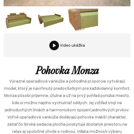
Video ukážka
Pohovka Monza
Výrazné operadlové vankúše a pohodlné proporcie vytvárajú
model, ktorý je navrhnutý predovšetkým pre každodenný komfort.
Monza pôsobí príjemne, útulne a už na prvý pohľad ponúka miesto,
kde si možno naplno vychutnať oddych. Jej vzhľad stojí na
jednoduchých líniách a harmonickom spojení jednotlivých prvkov.
Voľné operadlové vankúše dodávajú pohovke mäkší charakter,
zatiaľ čo široká sedacia plocha poskytuje dostatok priestoru na
relax aj spoločné chvíle s rodinou. Vďaka možnosti výberu