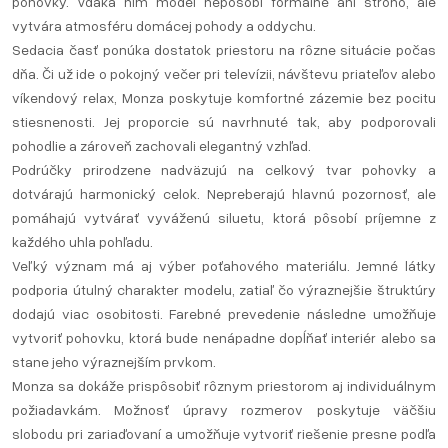
pohovky. Vďaka nim model nepôsobí formálne ani stroho, ale
vytvára atmosféru domácej pohody a oddychu.
Sedacia časť ponúka dostatok priestoru na rôzne situácie počas
dňa. Či už ide o pokojný večer pri televízii, návštevu priateľov alebo
víkendový relax, Monza poskytuje komfortné zázemie bez pocitu
stiesnenosti. Jej proporcie sú navrhnuté tak, aby podporovali
pohodlie a zároveň zachovali elegantný vzhľad.
Podrúčky prirodzene nadväzujú na celkový tvar pohovky a
dotvárajú harmonický celok. Nepreberajú hlavnú pozornosť, ale
pomáhajú vytvárať vyváženú siluetu, ktorá pôsobí príjemne z
každého uhla pohľadu.
Veľký význam má aj výber poťahového materiálu. Jemné látky
podporia útulný charakter modelu, zatiaľ čo výraznejšie štruktúry
dodajú viac osobitosti. Farebné prevedenie následne umožňuje
vytvoriť pohovku, ktorá bude nenápadne dopĺňať interiér alebo sa
stane jeho výraznejším prvkom.
Monza sa dokáže prispôsobiť rôznym priestorom aj individuálnym
požiadavkám. Možnosť úpravy rozmerov poskytuje väčšiu
slobodu pri zariaďovaní a umožňuje vytvoriť riešenie presne podľa