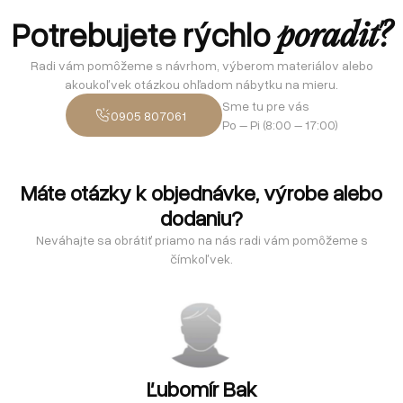
Potrebujete rýchlo
poradiť?
Radi vám pomôžeme s návrhom, výberom materiálov alebo
akoukoľvek otázkou ohľadom nábytku na mieru.
Sme tu pre vás
0905 807061
Po – Pi (8:00 – 17:00)
Máte otázky k objednávke, výrobe alebo
dodaniu?
Neváhajte sa obrátiť priamo na nás radi vám pomôžeme s
čímkoľvek.
Ľubomír Bak