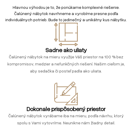
Hlavnou výhodou je to, že ponúkame komplexné riešenie.
Čalúnený nábytok navrhneme a vyrobíme presne podľa
individuálnych potrieb. Bude to jedinečný a unikátny kus nábytku.
Sadne ako uliaty
Čalúnený nábytok na mieru využije Váš priestor na 100 % bez
kompromisov, medzier a nefunkčných riešení. Našim cieľom je,
aby sedačka či posteľ padla ako uliata.
Dokonale prispôsobený priestor
Čalúnený nábytok vyrábame iba na mieru, podľa návrhu, ktorý
spolu s Vami vytovríme. Neunikne nám žiadny detail.