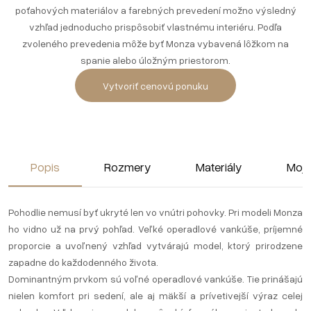
poťahových materiálov a farebných prevedení možno výsledný
vzhľad jednoducho prispôsobiť vlastnému interiéru. Podľa
zvoleného prevedenia môže byť Monza vybavená lôžkom na
spanie alebo úložným priestorom.
Vytvoriť cenovú ponuku
Popis
Rozmery
Materiály
Moj
Pohodlie nemusí byť ukryté len vo vnútri pohovky. Pri modeli Monza
ho vidno už na prvý pohľad. Veľké operadlové vankúše, príjemné
proporcie a uvoľnený vzhľad vytvárajú model, ktorý prirodzene
zapadne do každodenného života.
Dominantným prvkom sú voľné operadlové vankúše. Tie prinášajú
nielen komfort pri sedení, ale aj mäkší a prívetivejší výraz celej