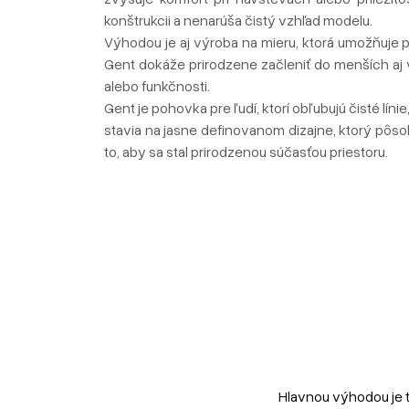
konštrukcii a nenarúša čistý vzhľad modelu.
Výhodou je aj výroba na mieru, ktorá umožňuje 
Gent dokáže prirodzene začleniť do menších aj v
alebo funkčnosti.
Gent je pohovka pre ľudí, ktorí obľubujú čisté lí
stavia na jasne definovanom dizajne, ktorý pô
to, aby sa stal prirodzenou súčasťou priestoru.
Hlavnou výhodou je 