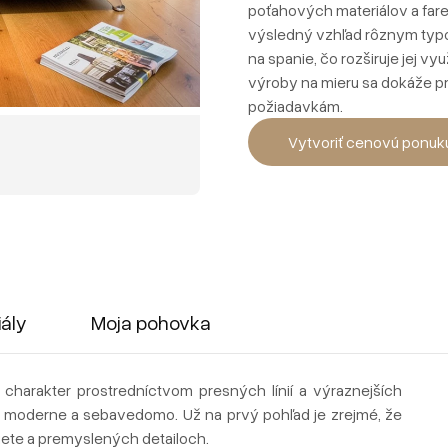
poťahových materiálov a far
výsledný vzhľad rôznym typ
na spanie, čo rozširuje jej v
výroby na mieru sa dokáže pr
požiadavkám.
Vytvoriť cenovú ponuk
iály
Moja pohovka
 charakter prostredníctvom presných línií a výraznejších
ôr moderne a sebavedomo. Už na prvý pohľad je zrejmé, že
luete a premyslených detailoch.