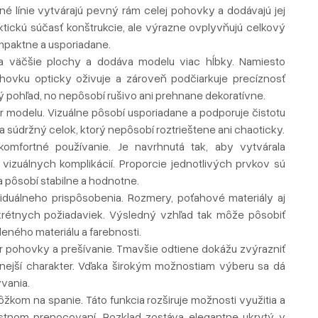
é línie vytvárajú pevný rám celej pohovky a dodávajú jej
aktickú súčasť konštrukcie, ale výrazne ovplyvňujú celkový
mpaktne a usporiadane.
bíja väčšie plochy a dodáva modelu viac hĺbky. Namiesto
pohovku opticky oživuje a zároveň podčiarkuje precíznosť
rvý pohľad, no nepôsobí rušivo ani prehnane dekoratívne.
 modelu. Vizuálne pôsobí usporiadane a podporuje čistotu
 súdržný celok, ktorý nepôsobí roztrieštene ani chaoticky.
omfortné používanie. Je navrhnutá tak, aby vytvárala
izuálnych komplikácií. Proporcie jednotlivých prvkov sú
pôsobí stabilne a hodnotne.
duálneho prispôsobenia. Rozmery, poťahové materiály aj
rétnych požiadaviek. Výsledný vzhľad tak môže pôsobiť
eného materiálu a farebnosti.
ar pohovky a prešívanie. Tmavšie odtiene dokážu zvýrazniť
tívnejší charakter. Vďaka širokým možnostiam výberu sa dá
vania.
žkom na spanie. Táto funkcia rozširuje možnosti využitia a
tostnom prenocovaní. Rozklad zostáva elegantne ukrytý v