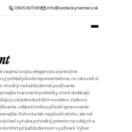
0905 807061
info@sedackynamieru.sk
nt
ré zaujmú svojou eleganciou a precízne
prvý pohľad pôsobí reprezentatívne, no zároveň si
er vhodný na každodenné používanie.
nejšie tvarované podrúčky, ktoré dodávajú
išujú ju od jednoduchších modelov. Celkovú
rešívanie, vďaka ktorému pôsobí spracovanie
ímavejšie. Pohovka tak nepôsobí stroho, ale má
acia časť vytvára pohodlný priestor na oddych a
je komfort pri každodennom využívaní. Výber