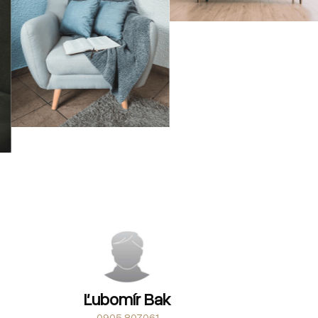
Ľubomír Bak
0905 807061