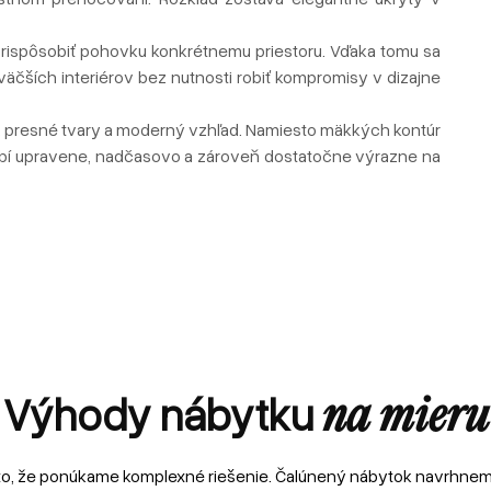
prispôsobiť pohovku konkrétnemu priestoru. Vďaka tomu sa
äčších interiérov bez nutnosti robiť kompromisy v dizajne
nie, presné tvary a moderný vzhľad. Namiesto mäkkých kontúr
sobí upravene, nadčasovo a zároveň dostatočne výrazne na
Výhody nábytku
na mieru
to, že ponúkame komplexné riešenie. Čalúnený nábytok navrhne