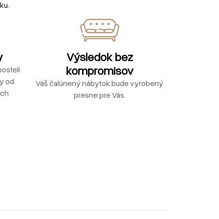
ku.
y
Výsledok bez
kompromisov
ostelí
ly od
Váš čalúnený nábytok bude vyrobený
ých
presne pre Vás.