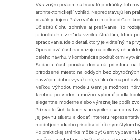
Výrazným prvkom sú hranaté podrúčky. Ich rovn
architektonickejší vzhľad. Nepredstavujú len pr
vizuálny dojem. Práve vďaka nim pôsobí Gent ko
Dôležitú úlohu zohráva aj prešívanie. To roz
jednoliateho vzhľadu vzniká štruktúra, ktorá 
spracovania. Ide o detail, ktorý je viditeľný na p
Operadlová časť nadväzuje na celkový charakter
celého návrhu. V kombinácii s podrúčkami vytvára
Sedacia časť ponúka dostatok priestoru na k
prirodzené miesto na oddych bez zbytočných v
navzájom dobre vyvážené, vďaka čomu pohovka 
Veľkou výhodou modelu Gent je možnosť indivi
farebné prevedenia možno vyberať podľa konk
elegantne, moderne alebo výraznejšie podľa zvol
Pri svetlejších látkach viac vynikne samotný tv
jej pevnú siluetu a dodať interiéru reprezenta
model jednoducho prispôsobiť rôznym štýlom bý
Po praktickej stránke môže byť Gent vybavená lô
zvyšuje komfort pri návštevách alebo príleži