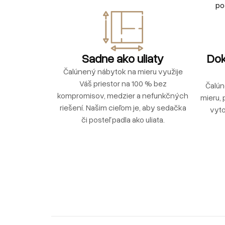
po
Sadne ako uliaty
Dok
Čalúnený nábytok na mieru využije
Váš priestor na 100 % bez
Čalún
kompromisov, medzier a nefunkčných
mieru, 
riešení. Našim cieľom je, aby sedačka
vyto
či posteľ padla ako uliata.