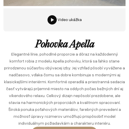
Video ukážka
Pohovka Apella
Elegantné línie, pohodlné proporcie a dôraz na každodenný
komfort robia z modelu Apella pohovku, ktorá sa ľahko stane
prirodzenou súčasťou obývacej izby. Jej vzhľad pôsobí vyvážene a
nadčasovo, vďaka čomu sa dobre kombinuje s modernými aj
klasickejšími interiérmi. Komfortné operadlá a priestranná sedacia
časť vytvárajú príjemné miesto na oddych počas bežných dní aj
víkendového relaxu. Celkový dizajn nepôsobí prezdobene, ale
stavia na harmonických proporciách a kvalitnom spracovaní.
Široká ponuka poťahových materiálov, farebných prevedení a
možnosť úpravy rozmerov umožňujú prispôsobiť model
individuálnym požiadavkám a charakteru interiéru.