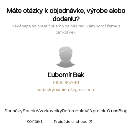
Máte otázky k objednávke, výrobe alebo
dodaniu?
Neváhajte sa obrátiť priamo na nás radi vám pomôžeme s
čímkoľvek.
Ľubomír Bak
0905 807061
sedackynamieru@gmail.com
Sedačky
Spanie
Vzorkovníky
Referencie
Váš projekt
O nás
Blog
Kontakt
Prejsť do e-shopu