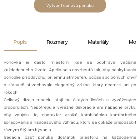
Vytvoriť cenovú ponuku
Popis
Rozmery
Materiály
Moj
Pohovka je často miestom, kde sa odohráva väčšina
každodenného života. Apella bola navrhnutá tak, aby poskytovala
pohodlie pri oddychu, príjemnú atmosféru počas spoločných chvíľ
a zároveň si zachovala elegantný vzhľad, ktorý neomrzí ani po
rokoch.
Celkový dizajn modelu stojí na čistých líniách a vyvážených
proporciách. Nepotrebuje výrazné dekorácie ani nápadné prvky,
aby zaujala. Jej charakter vzniká kombináciou komfortného
spracovania a nadčasového vzhľadu, ktorý sa dokáže prispôsobiť
rôznym štýlom bývania.
Sedacia časť ponúka dostatok priestoru na každodenné