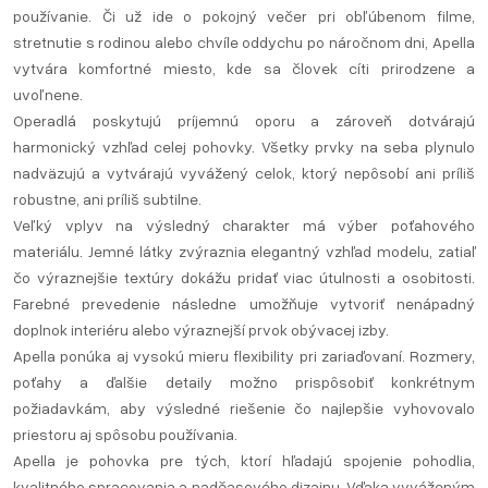
používanie. Či už ide o pokojný večer pri obľúbenom filme,
stretnutie s rodinou alebo chvíle oddychu po náročnom dni, Apella
vytvára komfortné miesto, kde sa človek cíti prirodzene a
uvoľnene.
Operadlá poskytujú príjemnú oporu a zároveň dotvárajú
harmonický vzhľad celej pohovky. Všetky prvky na seba plynulo
nadväzujú a vytvárajú vyvážený celok, ktorý nepôsobí ani príliš
robustne, ani príliš subtilne.
Veľký vplyv na výsledný charakter má výber poťahového
materiálu. Jemné látky zvýraznia elegantný vzhľad modelu, zatiaľ
čo výraznejšie textúry dokážu pridať viac útulnosti a osobitosti.
Farebné prevedenie následne umožňuje vytvoriť nenápadný
doplnok interiéru alebo výraznejší prvok obývacej izby.
Apella ponúka aj vysokú mieru flexibility pri zariaďovaní. Rozmery,
poťahy a ďalšie detaily možno prispôsobiť konkrétnym
požiadavkám, aby výsledné riešenie čo najlepšie vyhovovalo
priestoru aj spôsobu používania.
Apella je pohovka pre tých, ktorí hľadajú spojenie pohodlia,
kvalitného spracovania a nadčasového dizajnu. Vďaka vyváženým