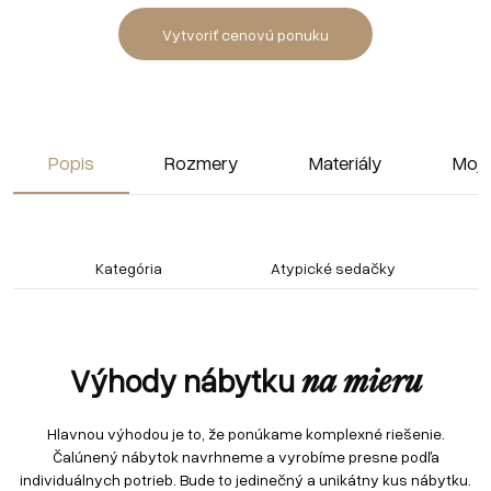
Vytvoriť cenovú ponuku
Popis
Rozmery
Materiály
Moja
Kategória
Atypické sedačky
Výhody nábytku
na mieru
Hlavnou výhodou je to, že ponúkame komplexné riešenie.
Čalúnený nábytok navrhneme a vyrobíme presne podľa
individuálnych potrieb. Bude to jedinečný a unikátny kus nábytku.