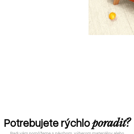
Potrebujete rýchlo
poradiť?
Radi vám pomôžeme s návrhom, výberom materiálov alebo