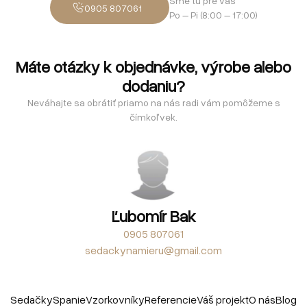
Sme tu pre vás
0905 807061
Po – Pi (8:00 – 17:00)
Máte otázky k objednávke, výrobe alebo
dodaniu?
Neváhajte sa obrátiť priamo na nás radi vám pomôžeme s
čímkoľvek.
Ľubomír Bak
0905 807061
sedackynamieru@gmail.com
Sedačky
Spanie
Vzorkovníky
Referencie
Váš projekt
O nás
Blog