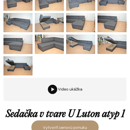
Video ukážka
Sedačka v tvare U Luton atyp 1
Vytvoriť cenovú ponuku