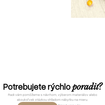
Potrebujete rýchlo
poradiť?
Radi vám pomôžeme s návrhom, výberom materiálov alebo
akoukoľvek otázkou ohľadom nábytku na mieru.