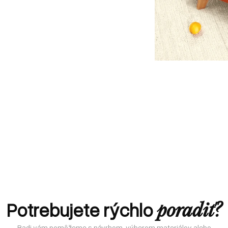
Potrebujete rýchlo
poradiť?
Radi vám pomôžeme s návrhom, výberom materiálov alebo