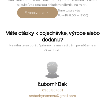
akoukoľvek otázkou ohľadom nábytku na mieru.
Sme tu pre vás
0905 807061
Po – Pi (8:00 – 17:00)
Máte otázky k objednávke, výrobe alebo
dodaniu?
Neváhajte sa obrátiť priamo na nás radi vám pomôžeme s
čímkoľvek.
Ľubomír Bak
0905 807061
sedackynamieru@gmail.com