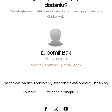
dodaniu?
Neváhajte sa obrátiť priamo na nás radi vám pomôžeme s
čímkoľvek.
Ľubomír Bak
0905 807061
sedackynamieru@gmail.com
Sedačky
Spanie
Vzorkovníky
Referencie
Váš projekt
O nás
Blog
Kontakt
Prejsť do e-shopu