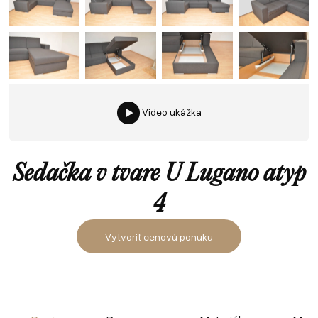
Video ukážka
Sedačka v tvare U Lugano atyp
4
Vytvoriť cenovú ponuku