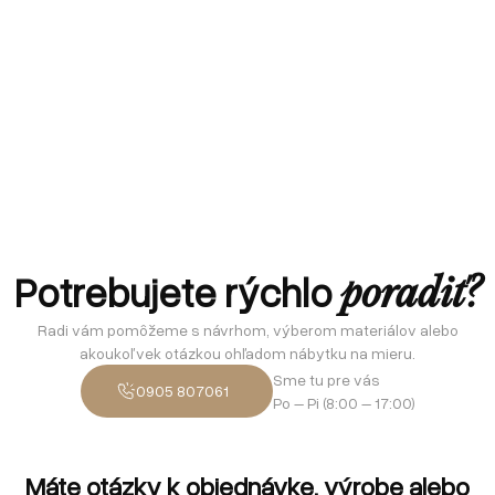
Potrebujete rýchlo
poradiť?
Radi vám pomôžeme s návrhom, výberom materiálov alebo
akoukoľvek otázkou ohľadom nábytku na mieru.
Sme tu pre vás
0905 807061
Po – Pi (8:00 – 17:00)
Máte otázky k objednávke, výrobe alebo