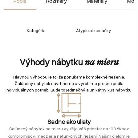
Popis
Rozmery
Materiály
Moja
Kategória
Atypické sedačky
Výhody nábytku
na mieru
Hlavnou výhodou je to, že ponúkame komplexné riešenie.
Čalúnený nábytok navrhneme a vyrobíme presne podľa
individuálnych potrieb. Bude to jedinečný a unikátny kus nábytku.
Sadne ako uliaty
Čalúnený nábytok na mieru využije Váš priestor na 100 % bez
kompromisov, medzier a nefunkčných riešení. Našim cieľom je,