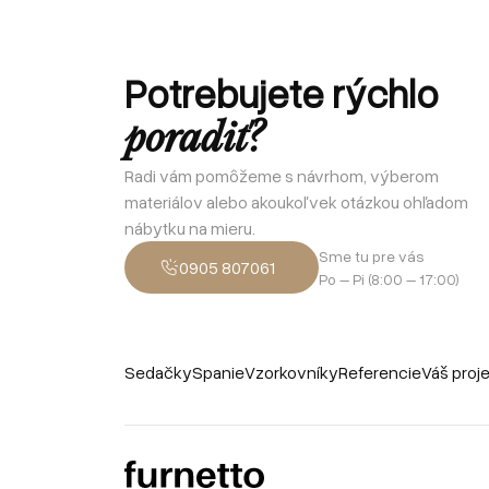
Potrebujete rýchlo
poradiť?
Radi vám pomôžeme s návrhom, výberom
materiálov alebo akoukoľvek otázkou ohľadom
nábytku na mieru.
Sme tu pre vás
0905 807061
Po – Pi (8:00 – 17:00)
Sedačky
Spanie
Vzorkovníky
Referencie
Váš proj