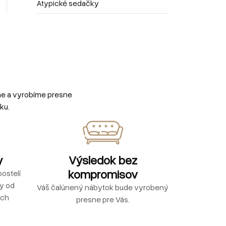
Atypické sedačky
me a vyrobíme presne
ku.
y
Výsledok bez
kompromisov
ostelí
ly od
Váš čalúnený nábytok bude vyrobený
ých
presne pre Vás.