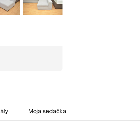
iály
Moja sedačka