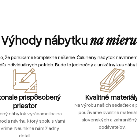
Výhody nábytku
na mieru
to, že ponúkame komplexné riešenie. Čalúnený nábytok navrhne
dľa individuálnych potrieb. Bude to jedinečný a unikátny kus nábyt
onale prispôsobený
Kvalitné materiál
priestor
Na výrobu našich sedačiek a p
používame kvalitné materiá
ený nábytok vyrábame iba na
slovenských a zahraničn
podľa návrhu, ktorý spolu s Vami
dodávateľov.
vríme. Neunikne nám žiadny
detail.