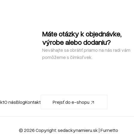
Máte otázky k objednávke,
výrobe alebo dodaniu?
Neváhajte sa obrátiť priamo na nás radi vám
pomôžeme s čímkoľvek.
ekt
O nás
Blog
Kontakt
Prejsť do e-shopu
© 2026 Copyright:
sedackynamieru.sk
| Furnetto