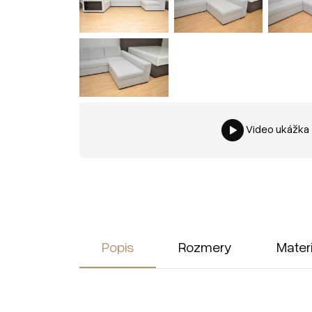
Video ukážka
Popis
Rozmery
Mater