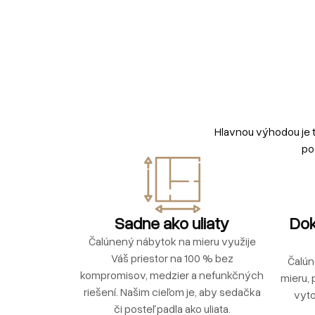
Hlavnou výhodou je 
po
Sadne ako uliaty
Dok
Čalúnený nábytok na mieru využije
Váš priestor na 100 % bez
Čalún
kompromisov, medzier a nefunkčných
mieru, 
riešení. Našim cieľom je, aby sedačka
vyto
či posteľ padla ako uliata.