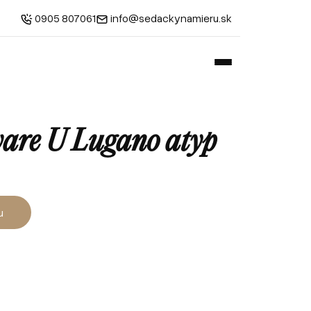
0905 807061
info@sedackynamieru.sk
vare U Lugano atyp
u