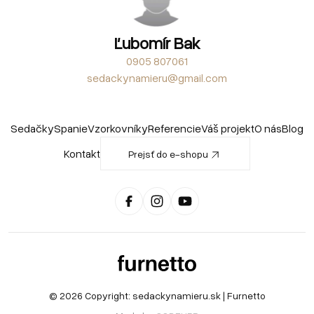
Ľubomír Bak
0905 807061
sedackynamieru@gmail.com
Sedačky
Spanie
Vzorkovníky
Referencie
Váš projekt
O nás
Blog
Kontakt
Prejsť do e-shopu
© 2026 Copyright:
sedackynamieru.sk
| Furnetto