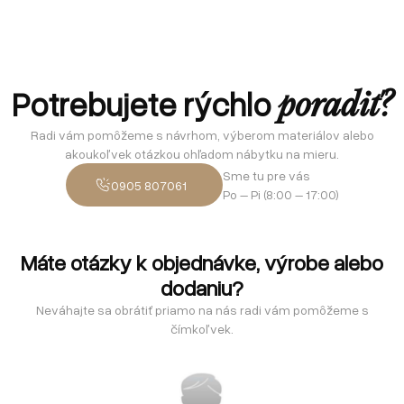
Potrebujete rýchlo
poradiť?
Radi vám pomôžeme s návrhom, výberom materiálov alebo
akoukoľvek otázkou ohľadom nábytku na mieru.
Sme tu pre vás
0905 807061
Po – Pi (8:00 – 17:00)
Máte otázky k objednávke, výrobe alebo
dodaniu?
Neváhajte sa obrátiť priamo na nás radi vám pomôžeme s
čímkoľvek.