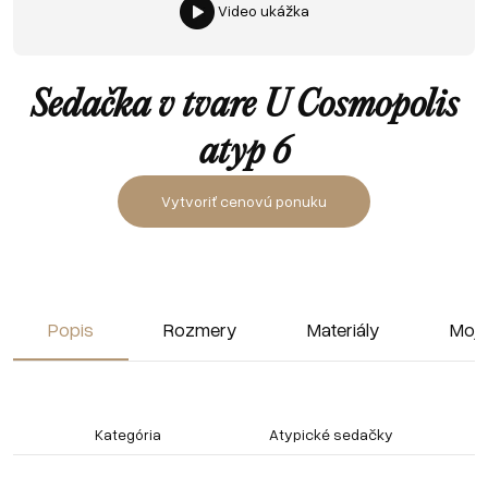
Video ukážka
Sedačka v tvare U Cosmopolis
atyp 6
Vytvoriť cenovú ponuku
Popis
Rozmery
Materiály
Moja
Kategória
Atypické sedačky