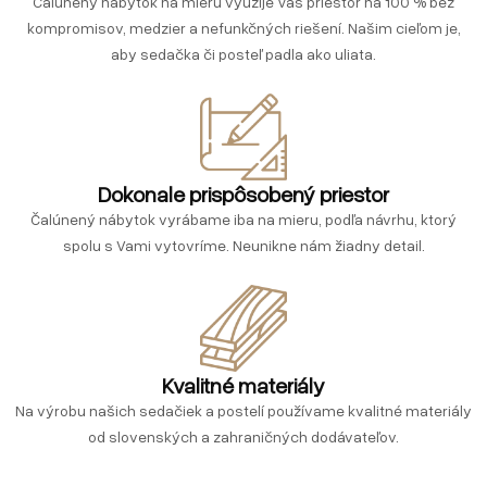
Čalúnený nábytok na mieru využije Váš priestor na 100 % bez
kompromisov, medzier a nefunkčných riešení. Našim cieľom je,
aby sedačka či posteľ padla ako uliata.
Dokonale prispôsobený priestor
Čalúnený nábytok vyrábame iba na mieru, podľa návrhu, ktorý
spolu s Vami vytovríme. Neunikne nám žiadny detail.
Kvalitné materiály
Na výrobu našich sedačiek a postelí používame kvalitné materiály
od slovenských a zahraničných dodávateľov.