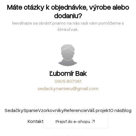
Máte otázky k objednávke, výrobe alebo
dodaniu?
Neváhajte sa obrátiť priamo na nás radi vám pomôžeme s
čímkoľvek.
Ľubomír Bak
0905 807061
sedackynamieru@gmail.com
Sedačky
Spanie
Vzorkovníky
Referencie
Váš projekt
O nás
Blog
Kontakt
Prejsť do e-shopu