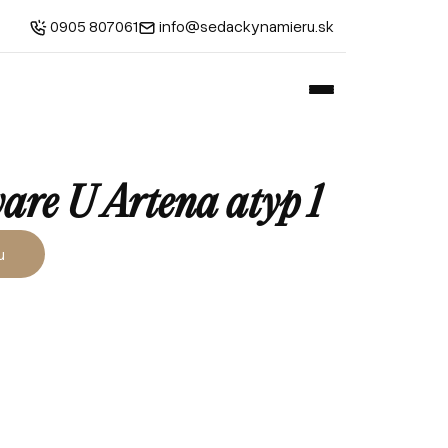
0905 807061
info@sedackynamieru.sk
vare U Artena atyp 1
u