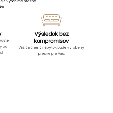
me a vyrobíme presne
ku.
y
Výsledok bez
kompromisov
ostelí
ly od
Váš čalúnený nábytok bude vyrobený
ých
presne pre Vás.