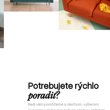
Potrebujete rýchlo
poradiť?
Radi vám pomôžeme s návrhom, výberom
materiálov alebo akoukoľvek otázkou ohľadom