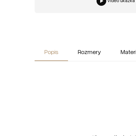
Video ukážka
Popis
Rozmery
Mater