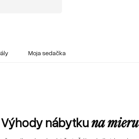
iály
Moja sedačka
Výhody nábytku
na mieru