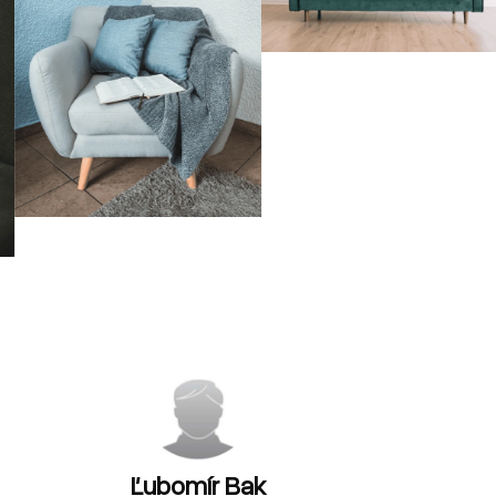
Ľubomír Bak