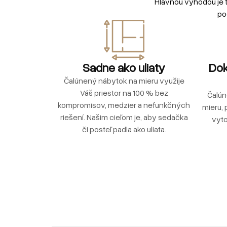
Hlavnou výhodou je 
po
Sadne ako uliaty
Dok
Čalúnený nábytok na mieru využije
Váš priestor na 100 % bez
Čalún
kompromisov, medzier a nefunkčných
mieru, 
riešení. Našim cieľom je, aby sedačka
vyto
či posteľ padla ako uliata.