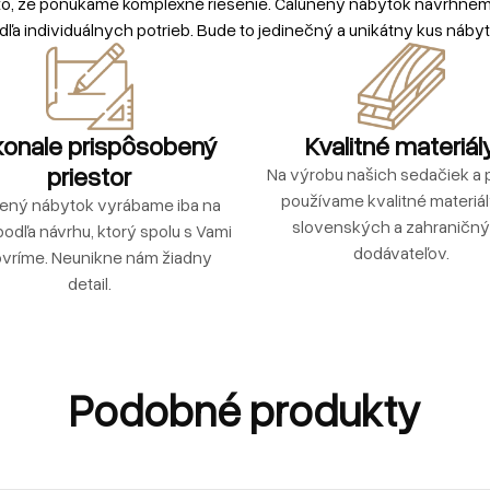
to, že ponúkame komplexné riešenie. Čalúnený nábytok navrhne
dľa individuálnych potrieb. Bude to jedinečný a unikátny kus nábyt
onale prispôsobený
Kvalitné materiál
priestor
Na výrobu našich sedačiek a p
používame kvalitné materiá
ený nábytok vyrábame iba na
slovenských a zahraničn
podľa návrhu, ktorý spolu s Vami
dodávateľov.
vríme. Neunikne nám žiadny
detail.
Podobné produkty