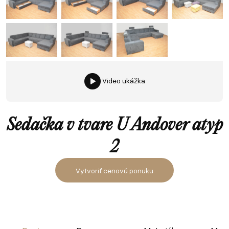
Video ukážka
Sedačka v tvare U Andover atyp
2
Vytvoriť cenovú ponuku