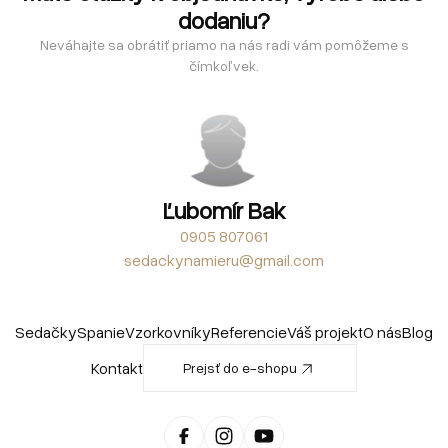
dodaniu?
Neváhajte sa obrátiť priamo na nás radi vám pomôžeme s
čímkoľvek.
Ľubomír Bak
0905 807061
sedackynamieru@gmail.com
Sedačky
Spanie
Vzorkovníky
Referencie
Váš projekt
O nás
Blog
Kontakt
Prejsť do e-shopu