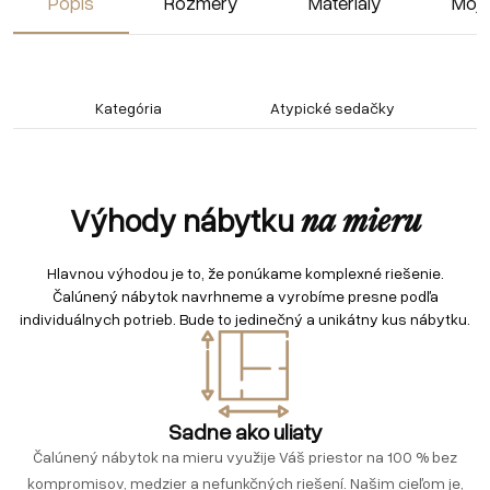
Popis
Rozmery
Materiály
Moja
Kategória
Atypické sedačky
Výhody nábytku
na mieru
Hlavnou výhodou je to, že ponúkame komplexné riešenie.
Čalúnený nábytok navrhneme a vyrobíme presne podľa
individuálnych potrieb. Bude to jedinečný a unikátny kus nábytku.
Sadne ako uliaty
Čalúnený nábytok na mieru využije Váš priestor na 100 % bez
kompromisov, medzier a nefunkčných riešení. Našim cieľom je,