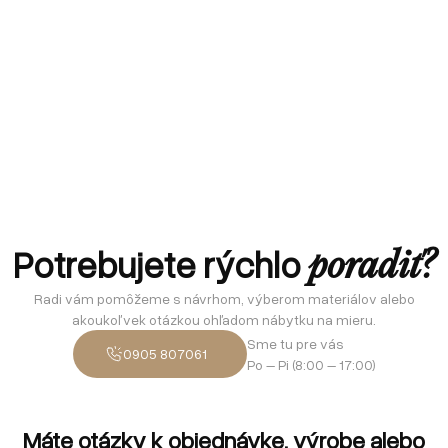
Potrebujete rýchlo
poradiť?
Radi vám pomôžeme s návrhom, výberom materiálov alebo
akoukoľvek otázkou ohľadom nábytku na mieru.
Sme tu pre vás
0905 807061
Po – Pi (8:00 – 17:00)
Máte otázky k objednávke, výrobe alebo