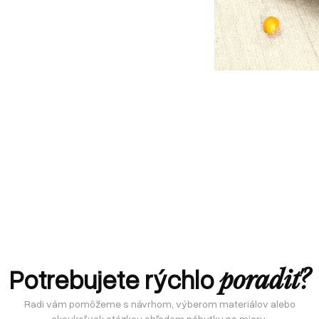
Potrebujete rýchlo
poradiť?
Radi vám pomôžeme s návrhom, výberom materiálov alebo
akoukoľvek otázkou ohľadom nábytku na mieru.