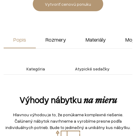
Vytvoriť cenovú ponuku
Popis
Rozmery
Materiály
Moja
Kategória
Atypické sedačky
Výhody nábytku
na mieru
Hlavnou výhodou je to, že ponúkame komplexné riešenie.
Čalúnený nábytok navrhneme a vyrobíme presne podľa
individuálnych potrieb. Bude to jedinečný a unikátny kus nábytku.