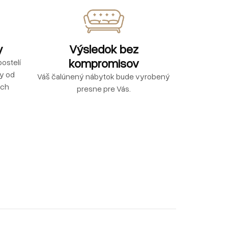
y
Výsledok bez
kompromisov
ostelí
ly od
Váš čalúnený nábytok bude vyrobený
ých
presne pre Vás.