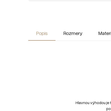
Popis
Rozmery
Mater
Hlavnou výhodou je 
po