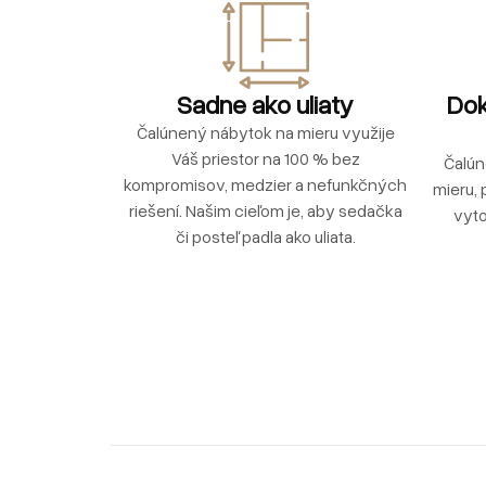
Sadne ako uliaty
Dok
Čalúnený nábytok na mieru využije
Váš priestor na 100 % bez
Čalún
kompromisov, medzier a nefunkčných
mieru, 
riešení. Našim cieľom je, aby sedačka
vyto
či posteľ padla ako uliata.