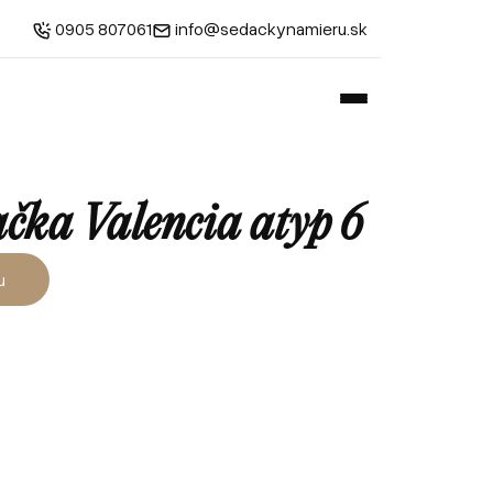
0905 807061
info@sedackynamieru.sk
čka Valencia atyp 6
u