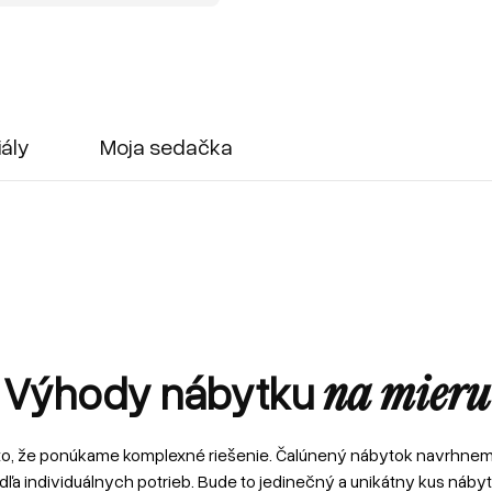
iály
Moja sedačka
Výhody nábytku
na mieru
to, že ponúkame komplexné riešenie. Čalúnený nábytok navrhne
dľa individuálnych potrieb. Bude to jedinečný a unikátny kus nábyt