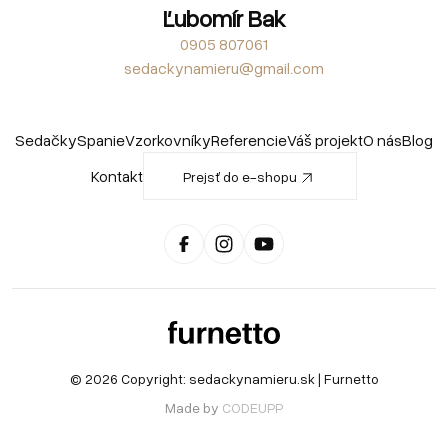
Ľubomír Bak
0905 807061
sedackynamieru@gmail.com
Sedačky
Spanie
Vzorkovníky
Referencie
Váš projekt
O nás
Blog
Kontakt
Prejsť do e-shopu
© 2026 Copyright:
sedackynamieru.sk
| Furnetto
Made by
CODEUPP