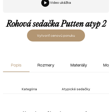
Video ukážka
Rohová sedačka Putten atyp 2
Vytvoriť cenovú ponuku
Popis
Rozmery
Materiály
Moja
Kategória
Atypické sedačky