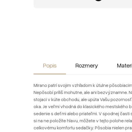
Popis
Rozmery
Mater
Mirano patrí svojim vzhľadom k útulne pôsobiaci
Nepôsobí príliš mohutne, ale ani bezvýznamne. Nie
stojaci v kúte obchodu, ale upúta Vašu pozornos
oka. Je veľmi vhodná do klasického mestského byt
sedenie s deťmi alebo priateľmi. V spodnej čast
si na ne položíte hlavu, môžete v tejto polohe rel
celkovému komfortu sedačky. Pôsobia nielen prakt