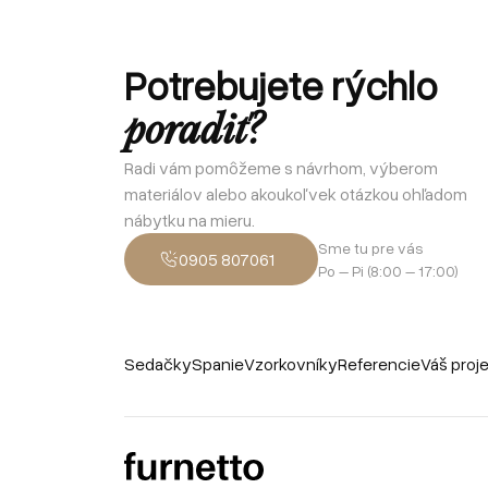
Potrebujete rýchlo
poradiť?
Radi vám pomôžeme s návrhom, výberom
materiálov alebo akoukoľvek otázkou ohľadom
nábytku na mieru.
Sme tu pre vás
0905 807061
Po – Pi (8:00 – 17:00)
Sedačky
Spanie
Vzorkovníky
Referencie
Váš proj