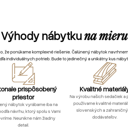
Výhody nábytku
na mieru
to, že ponúkame komplexné riešenie. Čalúnený nábytok navrhne
dľa individuálnych potrieb. Bude to jedinečný a unikátny kus nábyt
onale prispôsobený
Kvalitné materiál
priestor
Na výrobu našich sedačiek a p
používame kvalitné materiá
ený nábytok vyrábame iba na
slovenských a zahraničn
podľa návrhu, ktorý spolu s Vami
dodávateľov.
vríme. Neunikne nám žiadny
detail.