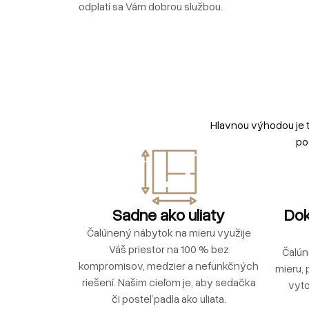
odplatí sa Vám dobrou službou.
Hlavnou výhodou je 
po
Sadne ako uliaty
Dok
Čalúnený nábytok na mieru využije
Váš priestor na 100 % bez
Čalún
kompromisov, medzier a nefunkčných
mieru, 
riešení. Našim cieľom je, aby sedačka
vyto
či posteľ padla ako uliata.