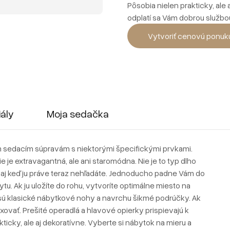
Pôsobia nielen prakticky, ale 
odplatí sa Vám dobrou službo
Vytvoriť cenovú ponuk
iály
Moja sedačka
m sedacím súpravám s niektorými špecifickými prvkami.
 je extravagantná, ale ani staromódna. Nie je to typ dlho
ť aj keď ju práve teraz nehľadáte. Jednoducho padne Vám do
u. Ak ju uložíte do rohu, vytvoríte optimálne miesto na
i sú klasické nábytkové nohy a navrchu šikmé podrúčky. Ak
axovať. Prešité operadlá a hlavové opierky prispievajú k
icky, ale aj dekoratívne. Vyberte si nábytok na mieru a