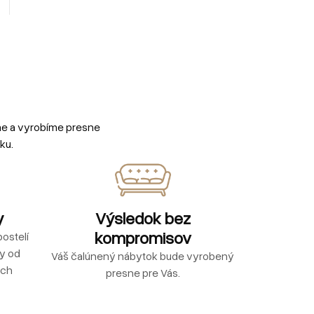
me a vyrobíme presne
ku.
y
Výsledok bez
kompromisov
ostelí
ly od
Váš čalúnený nábytok bude vyrobený
ých
presne pre Vás.