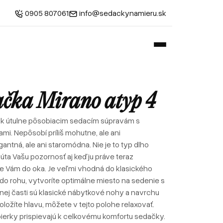
0905 807061
info@sedackynamieru.sk
ačka Mirano atyp 4
m k útulne pôsobiacim sedacím súpravám s
mi. Nepôsobí príliš mohutne, ale ani
ntná, ale ani staromódna. Nie je to typ dlho
púta Vašu pozornosť aj keď ju práve teraz
 Vám do oka. Je veľmi vhodná do klasického
 do rohu, vytvoríte optimálne miesto na sedenie s
dnej časti sú klasické nábytkové nohy a navrchu
oložíte hlavu, môžete v tejto polohe relaxovať.
pierky prispievajú k celkovému komfortu sedačky.