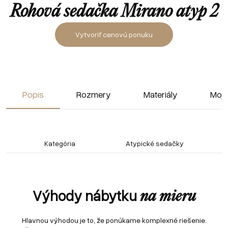
Rohová sedačka Mirano atyp 2
Vytvoriť cenovú ponuku
Popis
Rozmery
Materiály
Moja
Kategória
Atypické sedačky
Výhody nábytku
na mieru
Hlavnou výhodou je to, že ponúkame komplexné riešenie.