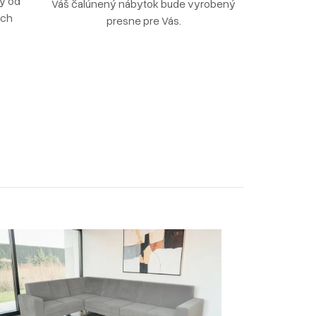
ly od
Váš čalúnený nábytok bude vyrobený
ých
presne pre Vás.