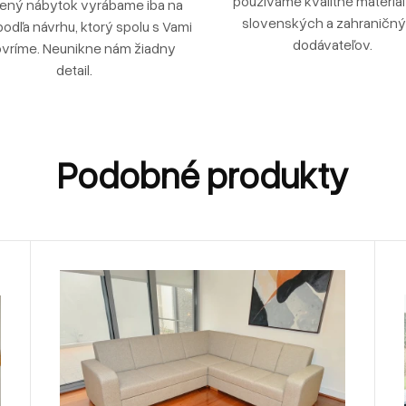
používame kvalitné materiá
ený nábytok vyrábame iba na
slovenských a zahraničn
podľa návrhu, ktorý spolu s Vami
dodávateľov.
vríme. Neunikne nám žiadny
detail.
Podobné produkty