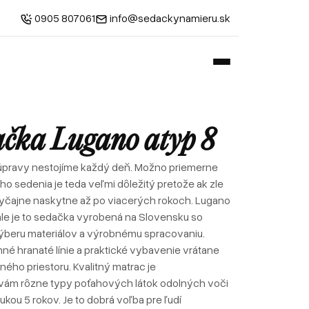
0905 807061
info@sedackynamieru.sk
ačka Lugano atyp 8
úpravy nestojíme každý deň. Možno priemerne
ého sedenia je teda veľmi dôležitý pretože ak zle
vyčajne naskytne až po viacerých rokoch. Lugano
ale je to sedačka vyrobená na Slovensku so
beru materiálov a výrobnému spracovaniu.
mné hranaté línie a praktické vybavenie vrátane
ého priestoru. Kvalitný matrac je
ám rôzne typy poťahových látok odolných voči
ukou 5 rokov. Je to dobrá voľba pre ľudí