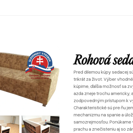
Recenzie od zákazníkov
Rohové sedačky
Postele
Sedačky u zákazníkov
Atypické postele
Pohovky
Postele u zákazníkov
Sedačky v tvare U
Zákazkové čalúnnictvo
Sofabeds
Referencie
Sedačky
Spanie
Foto z výroby
Kreslá
Recenzie od zákazníkov
Rohové sedačky
Postele
Interiéry a realizácie
Leňošky
Sedačky u zákazníkov
Atypické postele
Pohovky
Rohová sed
Taburety
Postele u zákazníkov
Sedačky v tvare U
Atypické sedačky
Zákazkové čalúnnictvo
Sofabeds
E-shop
Pred dilemou kúpy sedacej s
Foto z výroby
Kreslá
trikrát za život. Výber vhodn
Interiéry a realizácie
Leňošky
kúpime, ďalšia možnosť sa z
azda zneje trochu americky, 
Taburety
zodpovedným prístupom k vý
Atypické sedačky
Charakteristické sú pre ňu je
E-shop
mechanizmu na spanie a úložn
samozrejmosťou. Ponúkame v
prachu a znečisteniu aj so zár