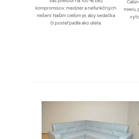
Váš priestor na 100 % bez
Čalún
kompromisov, medzier a nefunkčných
mieru, 
riešení. Našim cieľom je, aby sedačka
vyto
či posteľ padla ako uliata.