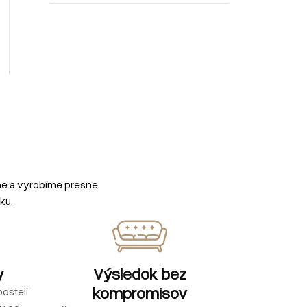
me a vyrobíme presne
ku.
y
Výsledok bez
kompromisov
ostelí