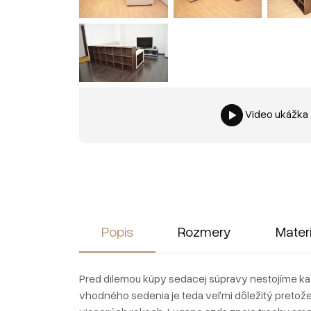
Video ukážka
Popis
Rozmery
Mater
Pred dilemou kúpy sedacej súpravy nestojíme kaž
vhodného sedenia je teda veľmi dôležitý pretože