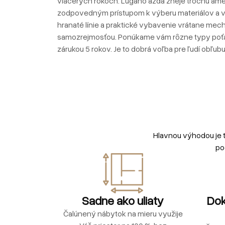
viacerých rokoch. Lugano azda zneje trochu amer
zodpovedným prístupom k výberu materiálov a v
hranaté línie a praktické vybavenie vrátane mech
samozrejmosťou. Ponúkame vám rôzne typy poťah
zárukou 5 rokov. Je to dobrá voľba pre ľudí obľubu
Hlavnou výhodou je 
po
Sadne ako uliaty
Dok
Čalúnený nábytok na mieru využije