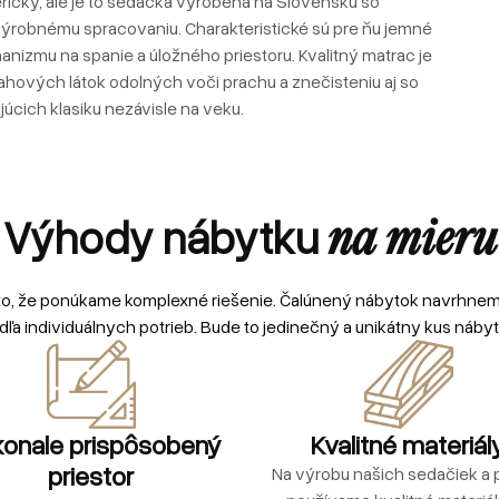
icky, ale je to sedačka vyrobená na Slovensku so
ýrobnému spracovaniu. Charakteristické sú pre ňu jemné
anizmu na spanie a úložného priestoru. Kvalitný matrac je
ových látok odolných voči prachu a znečisteniu aj so
júcich klasiku nezávisle na veku.
Výhody nábytku
na mieru
to, že ponúkame komplexné riešenie. Čalúnený nábytok navrhne
dľa individuálnych potrieb. Bude to jedinečný a unikátny kus nábyt
onale prispôsobený
Kvalitné materiál
priestor
Na výrobu našich sedačiek a p