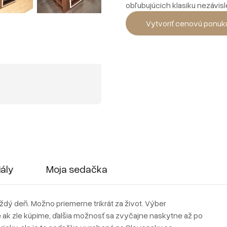
obľubujúcich klasiku nezávisl
Vytvoriť cenovú ponuk
iály
Moja sedačka
dý deň. Možno priemerne trikrát za život. Výber
 ak zle kúpime, ďalšia možnosť sa zvyčajne naskytne až po