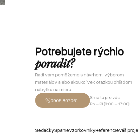
Potrebujete rýchlo
poradiť?
Radi vám pomôžeme s návrhom, výberom
materiálov alebo akoukoľvek otázkou ohľadom
nábytku na mieru.
Sme tu pre vás
0905 807061
Po – Pi (8:00 – 17:00)
Sedačky
Spanie
Vzorkovníky
Referencie
Váš proj