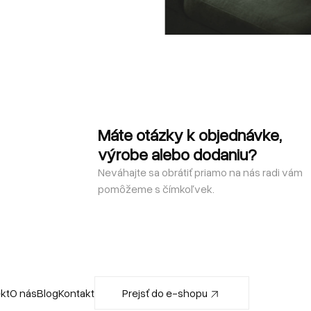
Máte otázky k objednávke,
výrobe alebo dodaniu?
Neváhajte sa obrátiť priamo na nás radi vám
pomôžeme s čímkoľvek.
ekt
O nás
Blog
Kontakt
Prejsť do e-shopu