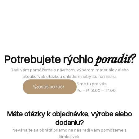
Potrebujete rýchlo
poradiť?
Radi vám pomôžeme s návrhom, výberom materiálov alebo
akoukoľvek otázkou ohľadom nábytku na mieru.
Sme tu pre vás
0905 807061
Po – Pi (8:00 – 17:00)
Máte otázky k objednávke, výrobe alebo
dodaniu?
Neváhajte sa obrátiť priamo na nás radi vám pomôžeme s
čímkoľvek.