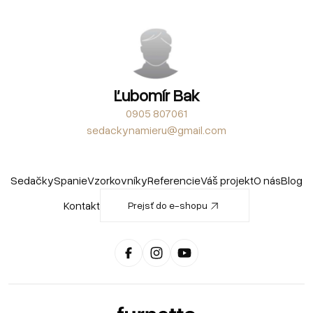
Ľubomír Bak
0905 807061
sedackynamieru@gmail.com
Sedačky
Spanie
Vzorkovníky
Referencie
Váš projekt
O nás
Blog
Kontakt
Prejsť do e-shopu