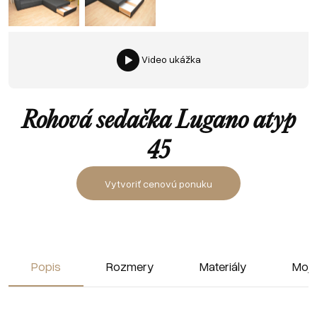
Video ukážka
Rohová sedačka Lugano atyp
45
Vytvoriť cenovú ponuku
Popis
Rozmery
Materiály
Moja