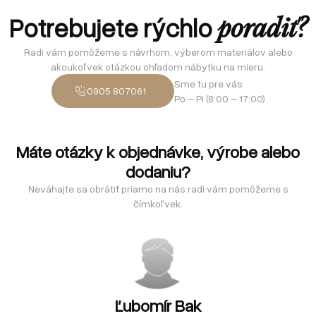
Potrebujete rýchlo
poradiť?
Radi vám pomôžeme s návrhom, výberom materiálov alebo
akoukoľvek otázkou ohľadom nábytku na mieru.
Sme tu pre vás
0905 807061
Po – Pi (8:00 – 17:00)
Máte otázky k objednávke, výrobe alebo
dodaniu?
Neváhajte sa obrátiť priamo na nás radi vám pomôžeme s
čímkoľvek.
Ľubomír Bak