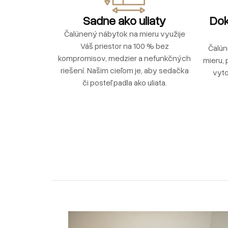
Sadne ako uliaty
Dok
Čalúnený nábytok na mieru využije
Váš priestor na 100 % bez
Čalún
kompromisov, medzier a nefunkčných
mieru, 
riešení. Našim cieľom je, aby sedačka
vyto
či posteľ padla ako uliata.