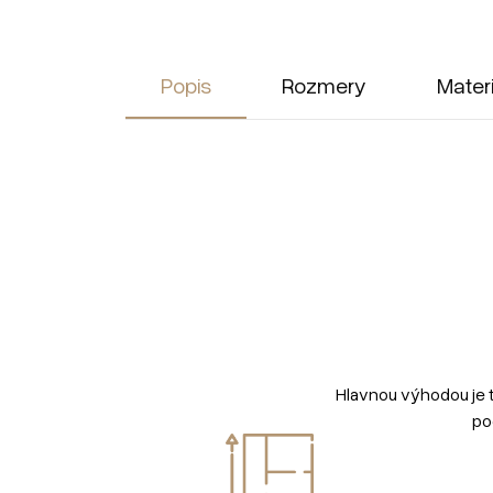
Popis
Rozmery
Mater
Hlavnou výhodou je 
po