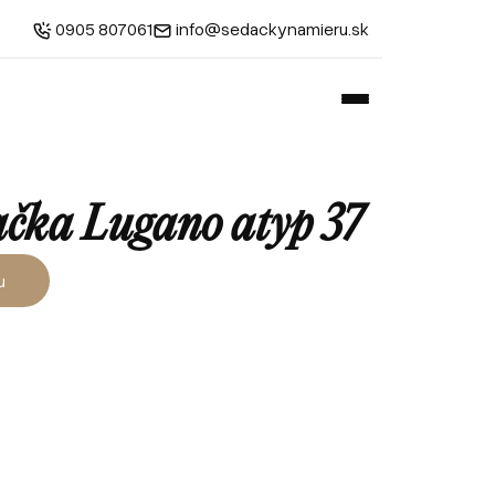
0905 807061
info@sedackynamieru.sk
ačka Lugano atyp 37
u