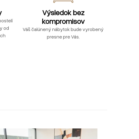
y
Výsledok bez
kompromisov
ostelí
ly od
Váš čalúnený nábytok bude vyrobený
ých
presne pre Vás.