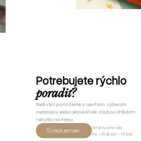
Potrebujete rýchlo
poradiť?
Radi vám pomôžeme s návrhom, výberom
materiálov alebo akoukoľvek otázkou ohľadom
nábytku na mieru.
Sme tu pre vás
0905 807061
Po – Pi (8:00 – 17:00)