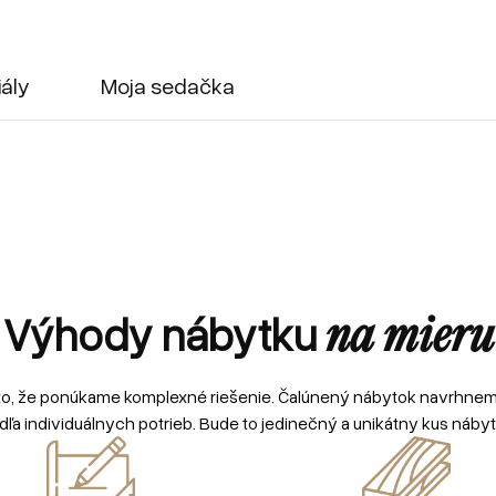
iály
Moja sedačka
Výhody nábytku
na mieru
to, že ponúkame komplexné riešenie. Čalúnený nábytok navrhne
dľa individuálnych potrieb. Bude to jedinečný a unikátny kus nábyt