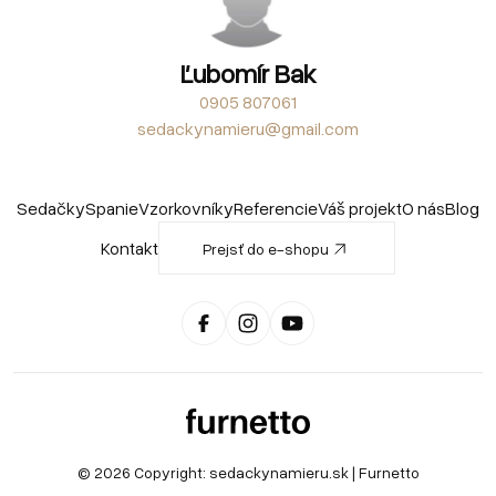
Ľubomír Bak
0905 807061
sedackynamieru@gmail.com
Sedačky
Spanie
Vzorkovníky
Referencie
Váš projekt
O nás
Blog
Kontakt
Prejsť do e-shopu
© 2026 Copyright:
sedackynamieru.sk
| Furnetto