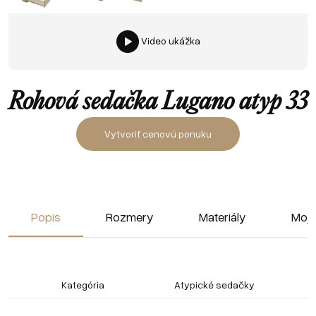
Video ukážka
Rohová sedačka Lugano atyp 33
Vytvoriť cenovú ponuku
Popis
Rozmery
Materiály
Moja
Kategória
Atypické sedačky