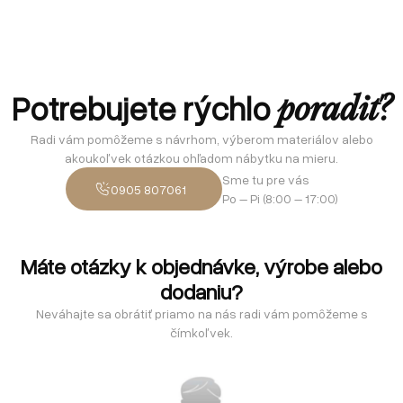
Potrebujete rýchlo
poradiť?
Radi vám pomôžeme s návrhom, výberom materiálov alebo
akoukoľvek otázkou ohľadom nábytku na mieru.
Sme tu pre vás
0905 807061
Po – Pi (8:00 – 17:00)
Máte otázky k objednávke, výrobe alebo
dodaniu?
Neváhajte sa obrátiť priamo na nás radi vám pomôžeme s
čímkoľvek.