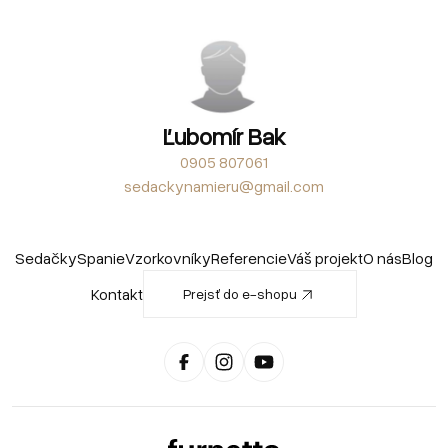
Ľubomír Bak
0905 807061
sedackynamieru@gmail.com
Sedačky
Spanie
Vzorkovníky
Referencie
Váš projekt
O nás
Blog
Kontakt
Prejsť do e-shopu