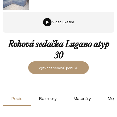
Video ukážka
Rohová sedačka Lugano atyp
30
Vytvoriť cenovú ponuku
Popis
Rozmery
Materiály
Moja