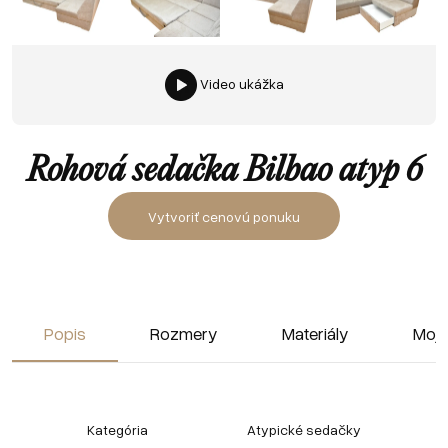
Video ukážka
Rohová sedačka Bilbao atyp 6
Vytvoriť cenovú ponuku
Popis
Rozmery
Materiály
Moja
Kategória
Atypické sedačky