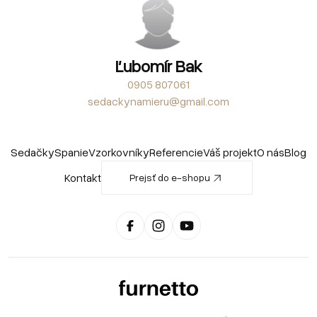
Ľubomír Bak
0905 807061
sedackynamieru@gmail.com
Sedačky
Spanie
Vzorkovníky
Referencie
Váš projekt
O nás
Blog
Kontakt
Prejsť do e-shopu