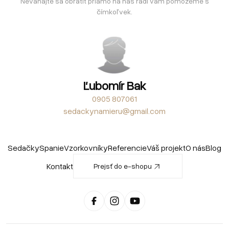
Neváhajte sa obrátiť priamo na nás radi vám pomôžeme s
čímkoľvek.
Ľubomír Bak
0905 807061
sedackynamieru@gmail.com
Sedačky
Spanie
Vzorkovníky
Referencie
Váš projekt
O nás
Blog
Kontakt
Prejsť do e-shopu