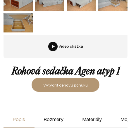
Video ukážka
Rohová sedačka Agen atyp 1
Vytvoriť cenovú ponuku
Popis
Rozmery
Materiály
Moja