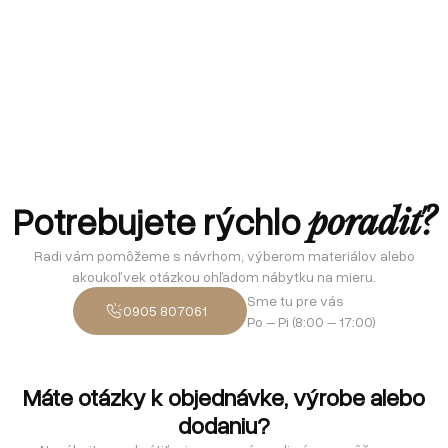
Potrebujete rýchlo
poradiť?
Radi vám pomôžeme s návrhom, výberom materiálov alebo
akoukoľvek otázkou ohľadom nábytku na mieru.
Sme tu pre vás
0905 807061
Po – Pi (8:00 – 17:00)
Máte otázky k objednávke, výrobe alebo
dodaniu?