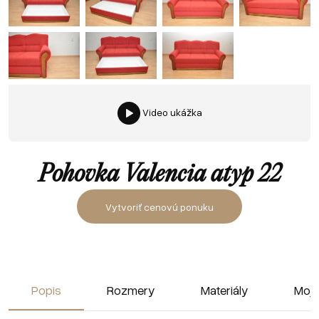
Video ukážka
Pohovka Valencia atyp 22
Vytvoriť cenovú ponuku
Popis
Rozmery
Materiály
Moja