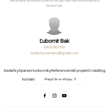
Neváhajte sa obrátiť priamo na nás radi vám pomôžeme s
čímkoľvek.
Ľubomír Bak
0905 807061
sedackynamieru@gmail.com
Sedačky
Spanie
Vzorkovníky
Referencie
Váš projekt
O nás
Blog
Kontakt
Prejsť do e-shopu