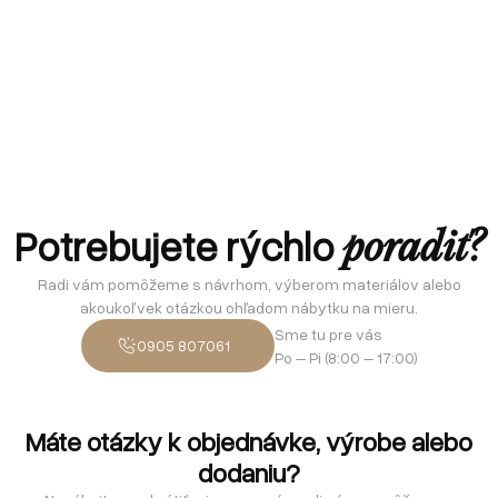
Potrebujete rýchlo
poradiť?
Radi vám pomôžeme s návrhom, výberom materiálov alebo
akoukoľvek otázkou ohľadom nábytku na mieru.
Sme tu pre vás
0905 807061
Po – Pi (8:00 – 17:00)
Máte otázky k objednávke, výrobe alebo
dodaniu?