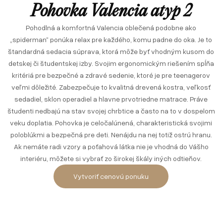
Pohovka Valencia atyp 2
Pohodlná a komfortná Valencia oblečená podobne ako
„spiderman“ ponúka relax pre každého, komu padne do oka. Je to
štandardná sedacia súprava, ktorá môže byť vhodným kusom do
detskej či študentskej izby. Svojim ergonomickým riešením spĺňa
kritériá pre bezpečné a zdravé sedenie, ktoré je pre teenagerov
veľmi dôležité. Zabezpečuje to kvalitná drevená kostra, veľkosť
sedadiel, sklon operadiel a hlavne prvotriedne matrace. Práve
študenti nedbajú na stav svojej chrbtice a často na to v dospelom
veku doplatia. Pohovka je celočalúnená, charakteristická svojimi
poloblúkmi a bezpečná pre deti. Nenájdu na nej totiž ostrú hranu.
Ak nemáte radi vzory a poťahová látka nie je vhodná do Vášho
interiéru, môžete si vybrať zo širokej škály iných odtieňov.
Vytvoriť cenovú ponuku