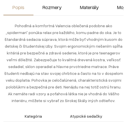
Popis
Rozmery
Materiály
Moja
Pohodlná a komfortná Valencia oblečená podobne ako
„spiderman“ ponúka relax pre každého, komu padne do oka. Je to
štandardná sedacia súprava, ktorá môže byť vhodným kusom do
detskej či študentskej izby. Svojim ergonomickým riešením spĺňa
kritériá pre bezpečné a zdravé sedenie, ktoré je pre teenagerov
veľmi dôležité. Zabezpečuje to kvalitná drevená kostra, veľkosť
sedadiel, sklon operadiel a hlavne prvotriedne matrace. Práve
študenti nedbajú na stav svojej chrbtice a často na to v dospelom
veku doplatia. Pohovka je celočalúnená, charakteristická svojimi
poloblúkmi a bezpečná pre deti. Nenájdu na nej totiž ostrú hranu.
Ak nemáte radi vzory a poťahová látka nie je vhodná do Vášho
interiéru, môžete si vybrať zo širokej škály iných odtieňov.
Kategória
Atypické sedačky