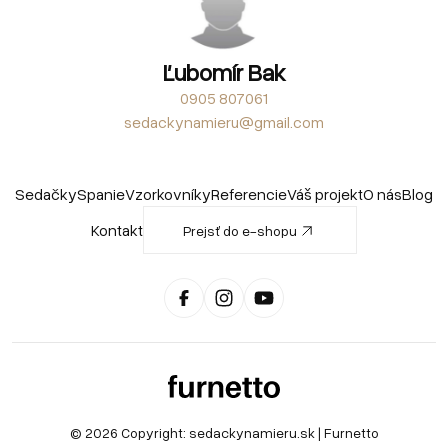
Ľubomír Bak
0905 807061
sedackynamieru@gmail.com
Sedačky
Spanie
Vzorkovníky
Referencie
Váš projekt
O nás
Blog
Kontakt
Prejsť do e-shopu
© 2026 Copyright:
sedackynamieru.sk
| Furnetto