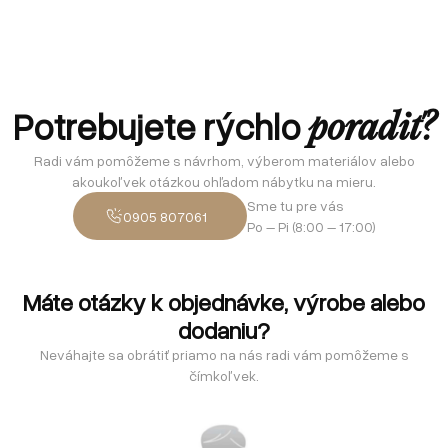
Potrebujete rýchlo
poradiť?
Radi vám pomôžeme s návrhom, výberom materiálov alebo
akoukoľvek otázkou ohľadom nábytku na mieru.
Sme tu pre vás
0905 807061
Po – Pi (8:00 – 17:00)
Máte otázky k objednávke, výrobe alebo
dodaniu?
Neváhajte sa obrátiť priamo na nás radi vám pomôžeme s
čímkoľvek.