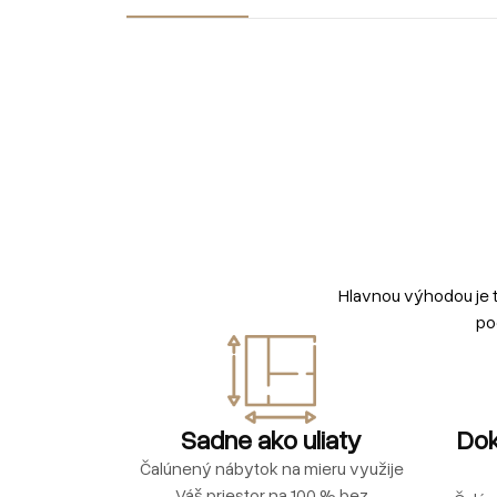
Hlavnou výhodou je 
po
Sadne ako uliaty
Dok
Čalúnený nábytok na mieru využije
Váš priestor na 100 % bez