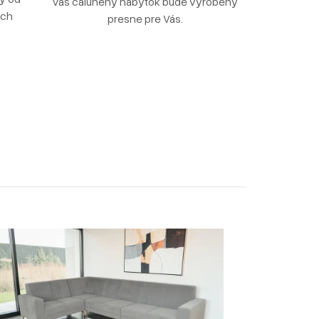
Váš čalúnený nábytok bude vyrobený
ých
presne pre Vás.