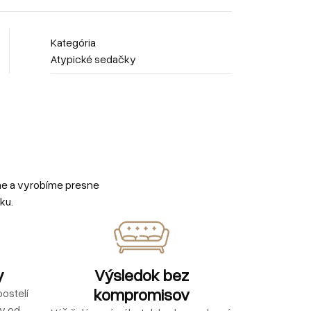
Kategória
Atypické sedačky
me a vyrobíme presne
ku.
y
Výsledok bez
kompromisov
ostelí
ly od