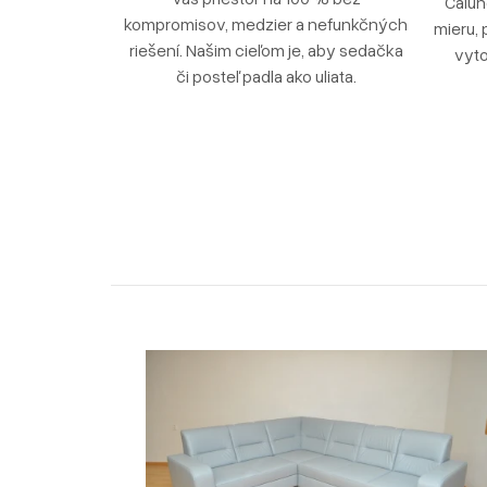
Čalún
kompromisov, medzier a nefunkčných
mieru, 
riešení. Našim cieľom je, aby sedačka
vyto
či posteľ padla ako uliata.