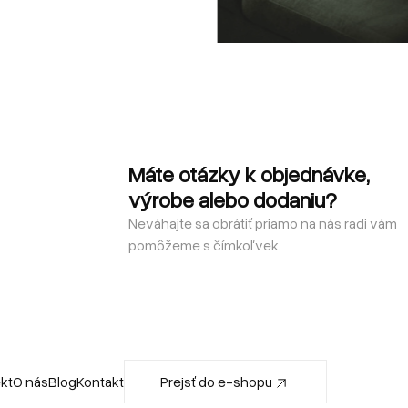
Máte otázky k objednávke,
výrobe alebo dodaniu?
Neváhajte sa obrátiť priamo na nás radi vám
pomôžeme s čímkoľvek.
ekt
O nás
Blog
Kontakt
Prejsť do e-shopu