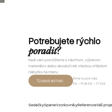
Potrebujete rýchlo
poradiť?
Radi vám pomôžeme s návrhom, výberom
materiálov alebo akoukoľvek otázkou ohľadom
nábytku na mieru.
Sme tu pre vás
0905 807061
Po – Pi (8:00 – 17:00)
Sedačky
Spanie
Vzorkovníky
Referencie
Váš proj