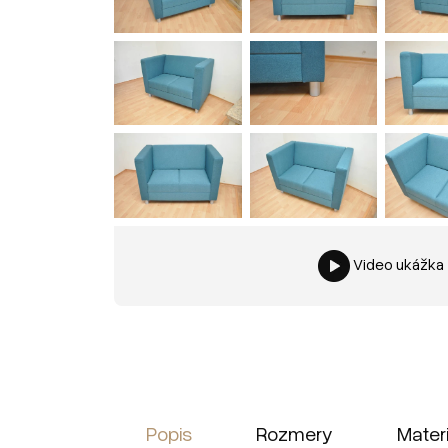
Video ukážka
Popis
Rozmery
Mater