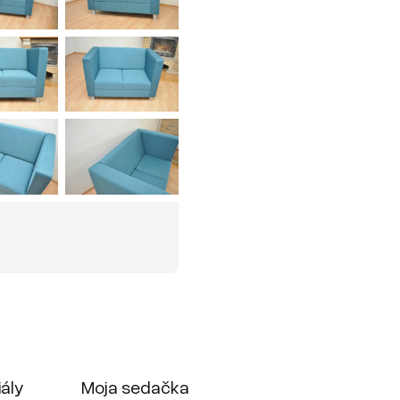
iály
Moja sedačka