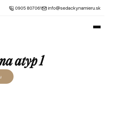
0905 807061
info@sedackynamieru.sk
a atyp 1
u