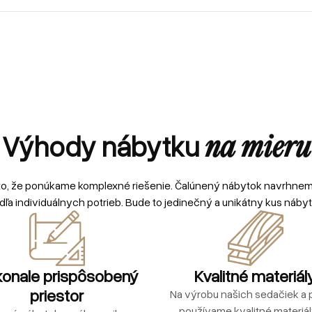
Výhody nábytku
na mieru
to, že ponúkame komplexné riešenie. Čalúnený nábytok navrhne
dľa individuálnych potrieb. Bude to jedinečný a unikátny kus nábyt
onale prispôsobený
Kvalitné materiál
priestor
Na výrobu našich sedačiek a p
používame kvalitné materiá