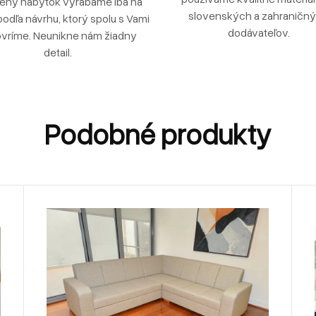
ený nábytok vyrábame iba na
slovenských a zahraničn
podľa návrhu, ktorý spolu s Vami
dodávateľov.
vríme. Neunikne nám žiadny
detail.
Podobné produkty