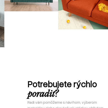
Potrebujete rýchlo
poradiť?
Radi vám pomôžeme s návrhom, výberom
materiálov alebo akoukoľvek otázkou ohľadom