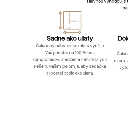
Hlavnou výhodou je 
po
Sadne ako uliaty
Dok
Čalúnený nábytok na mieru využije
Váš priestor na 100 % bez
Čalún
kompromisov, medzier a nefunkčných
mieru, 
riešení. Našim cieľom je, aby sedačka
vyto
či posteľ padla ako uliata.