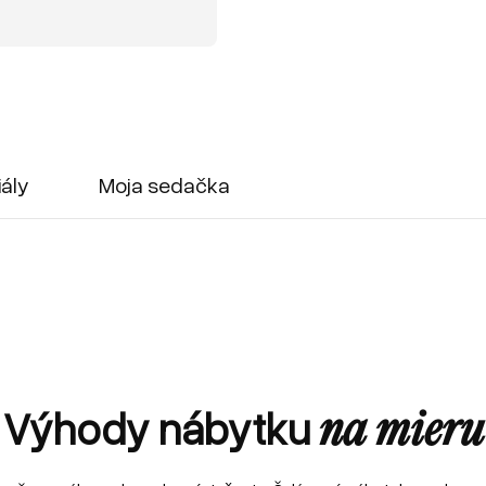
iály
Moja sedačka
Výhody nábytku
na mieru