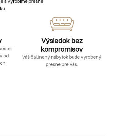
me a vyrobíme presne
ku.
y
Výsledok bez
kompromisov
ostelí
ly od
Váš čalúnený nábytok bude vyrobený
ých
presne pre Vás.