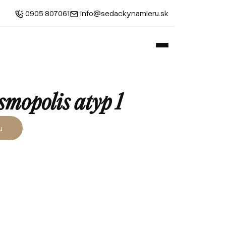
0905 807061
info@sedackynamieru.sk
mopolis atyp 1
u