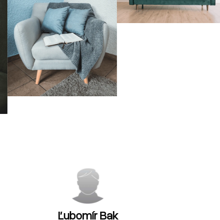
Ľubomír Bak