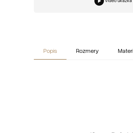
Video ukážka
Popis
Rozmery
Mater