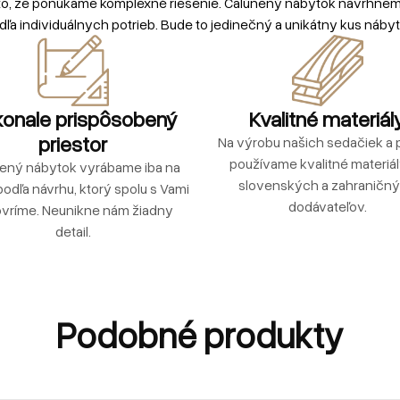
to, že ponúkame komplexné riešenie. Čalúnený nábytok navrhne
dľa individuálnych potrieb. Bude to jedinečný a unikátny kus nábyt
onale prispôsobený
Kvalitné materiál
priestor
Na výrobu našich sedačiek a p
používame kvalitné materiá
ený nábytok vyrábame iba na
slovenských a zahraničn
podľa návrhu, ktorý spolu s Vami
dodávateľov.
vríme. Neunikne nám žiadny
detail.
Podobné produkty