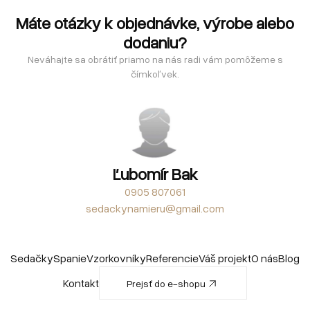
Máte otázky k objednávke, výrobe alebo
dodaniu?
Neváhajte sa obrátiť priamo na nás radi vám pomôžeme s
čímkoľvek.
Ľubomír Bak
0905 807061
sedackynamieru@gmail.com
Sedačky
Spanie
Vzorkovníky
Referencie
Váš projekt
O nás
Blog
Kontakt
Prejsť do e-shopu