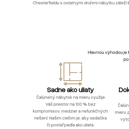
Chesterfieldu s ostatnými druhmi nábytku záleží i
Hlavnou výhodou je 
po
Sadne ako uliaty
Dok
Čalúnený nábytok na mieru využije
Váš priestor na 100 % bez
Čalún
kompromisov, medzier a nefunkčných
mieru, 
riešení. Našim cieľom je, aby sedačka
vyto
či posteľ padla ako uliata.