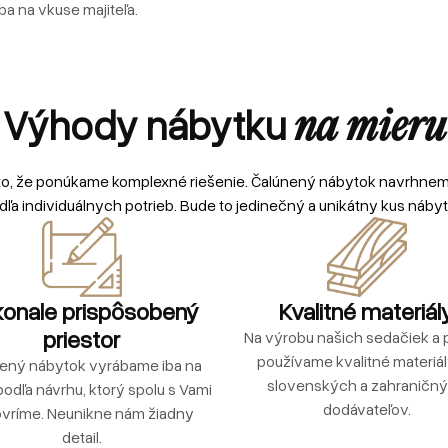
ba na vkuse majiteľa.
Výhody nábytku
na mieru
to, že ponúkame komplexné riešenie. Čalúnený nábytok navrhne
dľa individuálnych potrieb. Bude to jedinečný a unikátny kus nábyt
onale prispôsobený
Kvalitné materiál
priestor
Na výrobu našich sedačiek a p
používame kvalitné materiá
ený nábytok vyrábame iba na
slovenských a zahraničn
podľa návrhu, ktorý spolu s Vami
dodávateľov.
vríme. Neunikne nám žiadny
detail.