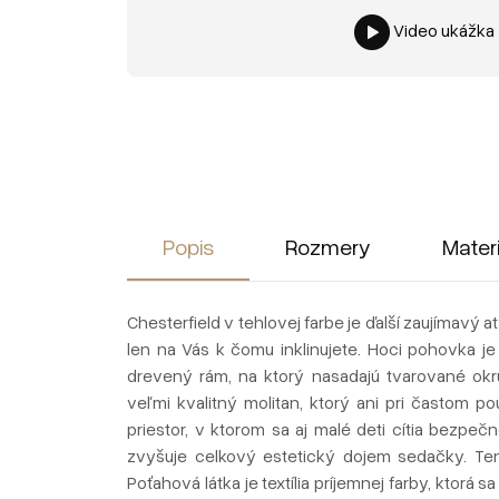
Video ukážka
Popis
Rozmery
Mater
Chesterfield v tehlovej farbe je ďalší zaujímavý 
len na Vás k čomu inklinujete. Hoci pohovka je
drevený rám, na ktorý nasadajú tvarované okr
veľmi kvalitný molitan, ktorý ani pri častom po
priestor, v ktorom sa aj malé deti cítia bezpe
zvyšuje celkový estetický dojem sedačky. Ten
Poťahová látka je textília príjemnej farby, ktorá 