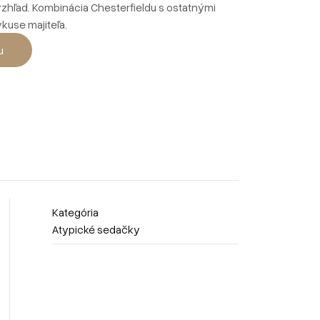
vzhľad. Kombinácia Chesterfieldu s ostatnými
vkuse majiteľa.
u
Kategória
Atypické sedačky