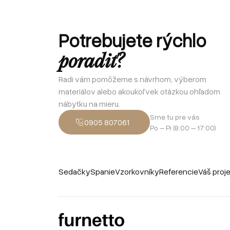
Potrebujete rýchlo
poradiť?
Radi vám pomôžeme s návrhom, výberom
materiálov alebo akoukoľvek otázkou ohľadom
nábytku na mieru.
Sme tu pre vás
0905 807061
Po – Pi (8:00 – 17:00)
Sedačky
Spanie
Vzorkovníky
Referencie
Váš proj