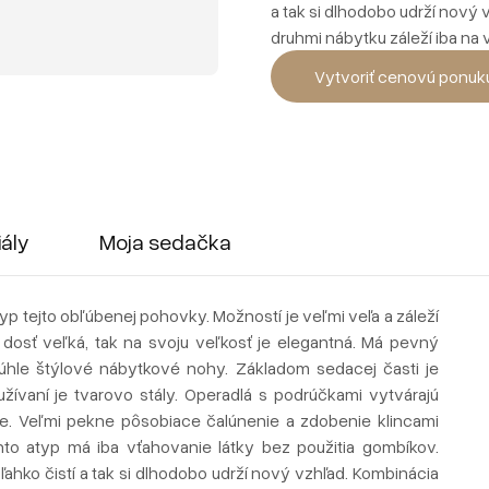
a tak si dlhodobo udrží nový 
druhmi nábytku záleží iba na 
Vytvoriť cenovú ponuk
iály
Moja sedačka
atyp tejto obľúbenej pohovky. Možností je veľmi veľa a záleží
 dosť veľká, tak na svoju veľkosť je elegantná. Má pevný
úhle štýlové nábytkové nohy. Základom sedacej časti je
užívaní je tvarovo stály. Operadlá s podrúčkami vytvárajú
čne. Veľmi pekne pôsobiace čalúnenie a zdobenie klincami
to atyp má iba vťahovanie látky bez použitia gombíkov.
sa ľahko čistí a tak si dlhodobo udrží nový vzhľad. Kombinácia