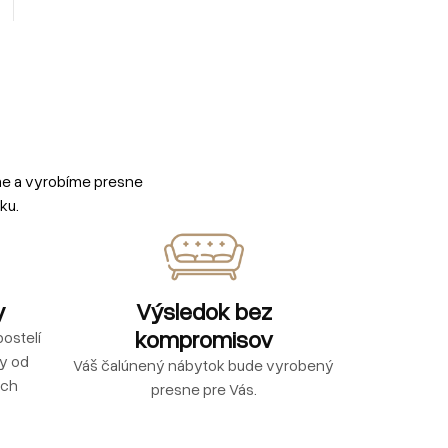
me a vyrobíme presne
ku.
y
Výsledok bez
kompromisov
ostelí
ly od
Váš čalúnený nábytok bude vyrobený
ých
presne pre Vás.