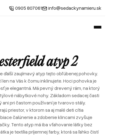
0905 807061
info@sedackynamieru.sk
sterfield atyp 2
 je ďalší zaujímavý atyp tejto obľúbenej pohovky.
í len na Vás k čomu inklinujete. Hoci pohovka je
osť je elegantná. Má pevný drevený rám, na ktorý
štýlové nábytkové nohy. Základom sedacej časti
ý ani pri častom používaní je tvarovo stály.
ú priestor, v ktorom sa aj malé deti cítia
iace čalúnenie a zdobenie klincami zvyšuje
čky. Tento atyp má iba vťahovanie látky bez
ka je textília príjemnej farby, ktorá sa ľahko čistí