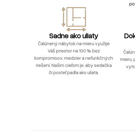
po
Sadne ako uliaty
Dok
Čalúnený nábytok na mieru využije
Váš priestor na 100 % bez
Čalún
kompromisov, medzier a nefunkčných
mieru, 
riešení. Našim cieľom je, aby sedačka
vyto
či posteľ padla ako uliata.