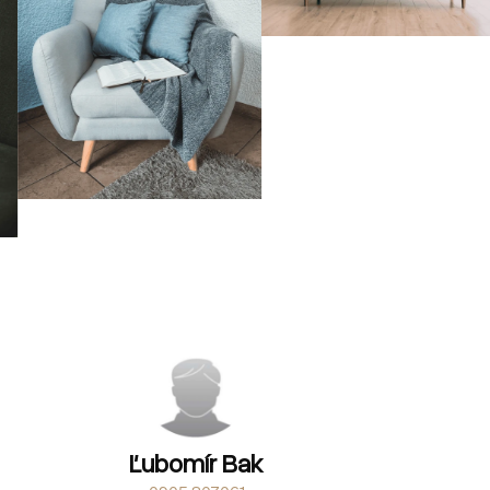
Ľubomír Bak