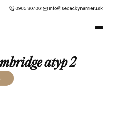
0905 807061
info@sedackynamieru.sk
mbridge atyp 2
u