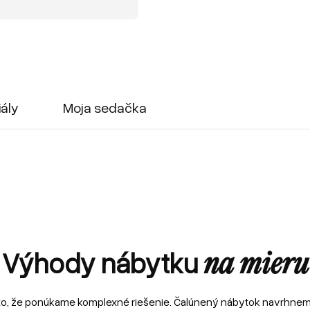
iály
Moja sedačka
Výhody nábytku
na mieru
to, že ponúkame komplexné riešenie. Čalúnený nábytok navrhne