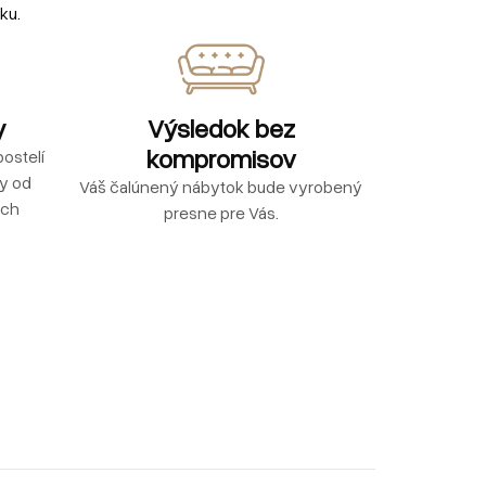
ku.
y
Výsledok bez
kompromisov
ostelí
ly od
Váš čalúnený nábytok bude vyrobený
ých
presne pre Vás.