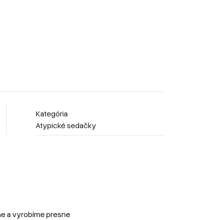
Kategória
Atypické sedačky
me a vyrobíme presne