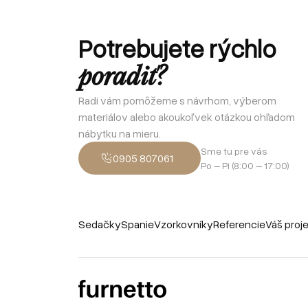
Potrebujete rýchlo
poradiť?
Radi vám pomôžeme s návrhom, výberom
materiálov alebo akoukoľvek otázkou ohľadom
nábytku na mieru.
Sme tu pre vás
0905 807061
Po – Pi (8:00 – 17:00)
Sedačky
Spanie
Vzorkovníky
Referencie
Váš proj