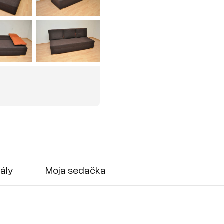
iály
Moja sedačka