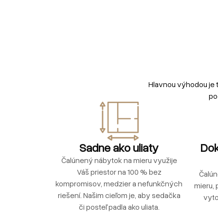
Hlavnou výhodou je 
po
Sadne ako uliaty
Dok
Čalúnený nábytok na mieru využije
Váš priestor na 100 % bez
Čalún
kompromisov, medzier a nefunkčných
mieru, 
riešení. Našim cieľom je, aby sedačka
vyto
či posteľ padla ako uliata.