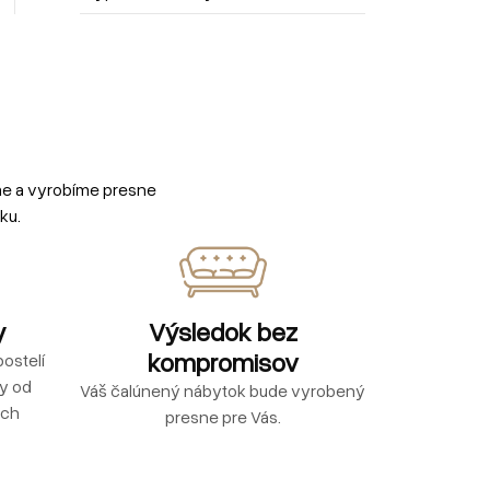
me a vyrobíme presne
ku.
y
Výsledok bez
kompromisov
ostelí
ly od
Váš čalúnený nábytok bude vyrobený
ých
presne pre Vás.