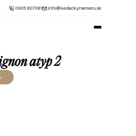
0905 807061
info@sedackynamieru.sk
gnon atyp 2
u