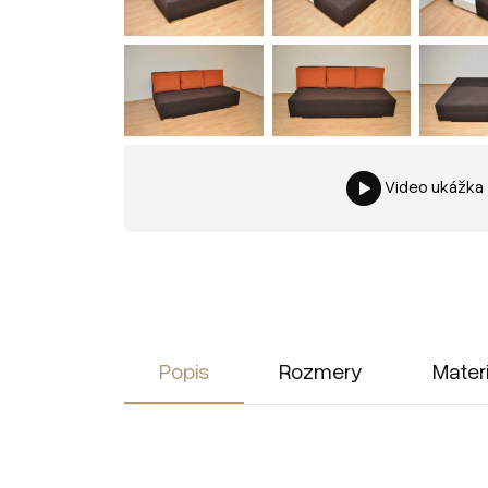
Video ukážka
Popis
Rozmery
Mater