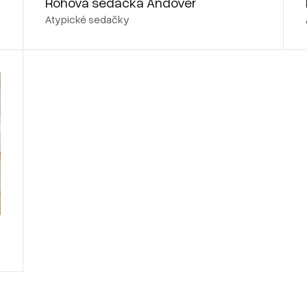
Rohová sedačka Andover
Atypické sedačky