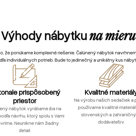
Výhody nábytku
na mieru
to, že ponúkame komplexné riešenie. Čalúnený nábytok navrhne
dľa individuálnych potrieb. Bude to jedinečný a unikátny kus nábyt
onale prispôsobený
Kvalitné materiál
priestor
Na výrobu našich sedačiek a p
používame kvalitné materiá
ený nábytok vyrábame iba na
slovenských a zahraničn
podľa návrhu, ktorý spolu s Vami
dodávateľov.
vríme. Neunikne nám žiadny
detail.