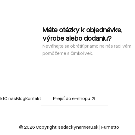
Máte otázky k objednávke,
výrobe alebo dodaniu?
Neváhajte sa obrátiť priamo na nás radi vám
pomôžeme s čímkoľvek.
ekt
O nás
Blog
Kontakt
Prejsť do e-shopu
© 2026 Copyright:
sedackynamieru.sk
| Furnetto